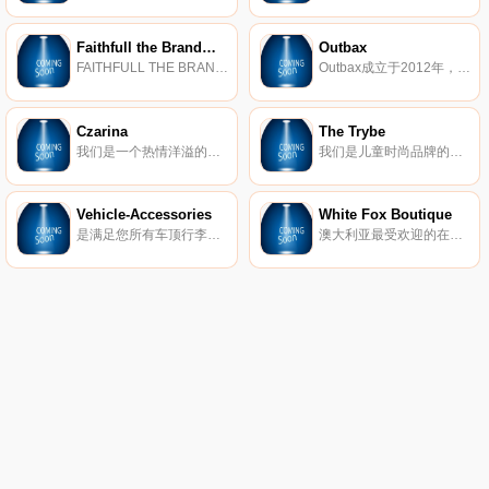
Faithfull the Brand澳大利亚
Outbax
FAITHFULL THE BRAND品牌汇集了不费吹灰之力的单品，旨在兼具多功能性和便捷性-考虑到现代旅行者的需求。
Outbax成立于2012年，是一家总部位于悉尼的露营和户外设备零售商，在全国多个州设有仓库。我们一直以低廉的价格为您提供露营和户外活动需求，同时又不影响产品质量，从而赢得了良好的声誉。我们专注于逆变发电机、发电站、太阳能电池板和锂电池，以确保您在露营或户外活动期间不会断电。我们还提供各种产品来满足您的日常需求，从充气水疗中心到电动工具，Outbax是您以实惠的价格获得优质产品的一站式商店。
Czarina
The Trybe
我们是一个热情洋溢的创意之家，致力于开创一场时尚革命，带来轻松的波西米亚风情和华丽的性感。
我们是儿童时尚品牌的目的地，努力将父母和孩子联系在一起。我们的目标是激励一代孩子成为他们想成为的人。
Vehicle-Accessories
White Fox Boutique
是满足您所有车顶行李架、拖车杆、四轮驱动设备、大篷车和休闲车、商人的需求以及面包车配件需求的领先折扣店。
澳大利亚最受欢迎的在线时尚目的地。在网上购买最新的衣服、鞋子、配饰。免费送货。全球快递。