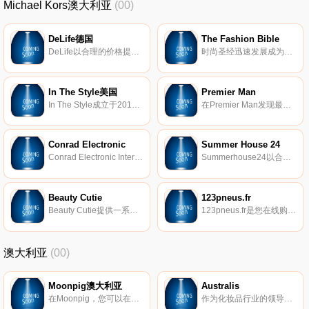
Michael Kors澳大利亚
(00)
DeLife德国
The Fashion Bible
DeLife以合理的价格提供现代而典雅的豪华设计师家具。
时尚圣经迅速发展成为所有时尚的在线目的地！我们有许多名人支持我们的品牌，包括Ariana Grande、Vicky Pattison、Holly Hagan、Katie Price等等。每周有多达100种新款式进入商店。我们所有的社交媒体有超过70万的粉丝。在预算范围内购物，您可以获得低于20英镑的服装。
In The Style美国
Premier Man
In The Style成立于2013年，是一家总部位于英国的领先快速时尚零售商，在全球拥有大量时尚前沿客户。自推出以来，该品牌已经在社交媒体上拥有超过100万的忠实粉丝。该品牌拥有大量的连衣裙、运动服、裙子、上衣、牛仔裤、套头衫、泳装和鞋子，是一个以具有竞争力的价格持续推出最新潮流的品牌。
在Premier Man发现最新款男士服装，尺码高达5XL。
Conrad Electronic
Summer House 24
Conrad Electronic International是专业和日常电子产品的领先零售商。目前的产品种类包括超过270,000种不同的商品，包括全球和自有品牌。
Summerhouse24以合理的价格在英国提供优质的木制花园避暑别墅、花园小木屋、花园办公室、烧烤小屋、车库和棚屋。
Beauty Cutie
123pneus.fr
Beauty Cutie提供一系列顶级发型和美容品牌，如Brushworks、EOS, Ardell、Cloud Nine、Fake Bake、GHD、Kerastase，以及自己的品牌名人和insta合作，如Fern Mccann和Polly Marchant。
123pneus.fr是您在线购买轮胎的个人专家。我们为您的车辆提供适用于所有品牌和尺寸的独特轮胎分类。即使它是汽车或豪华轿车，摩托车或卡车 – 我们总能找到最优惠的轮胎。
澳大利亚
(00)
Moonpig澳大利亚
Australis
在Moonpig，您可以在线创建个性化卡片，并发现我们丰富多彩的独特礼品创意、华丽的花束和植物、尺寸完美的信箱礼物等。
作为化妆品行业的领导者，Australis在各种场合都拥有一系列出色和独家的美容产品必备品。