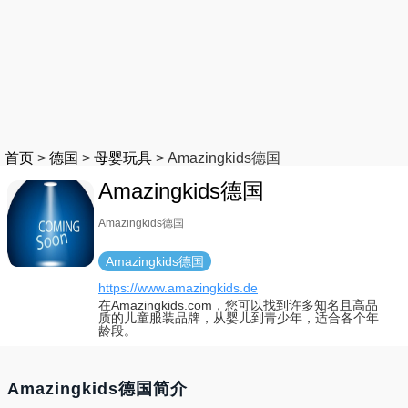
首页
>
德国
>
母婴玩具
>
Amazingkids德国
Amazingkids德国
Amazingkids德国
Amazingkids德国
https://www.amazingkids.de
在Amazingkids.com，您可以找到许多知名且高品
质的儿童服装品牌，从婴儿到青少年，适合各个年
龄段。
Amazingkids德国简介