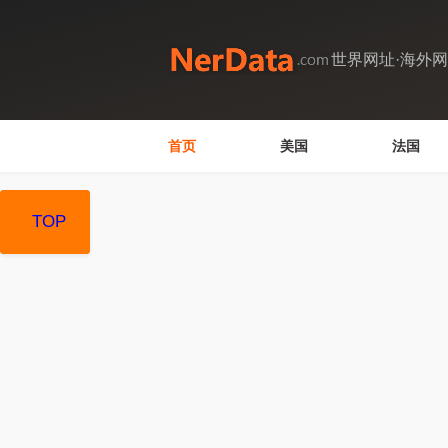
世界网址·海外
首页
美国
法国
TOP
TOP