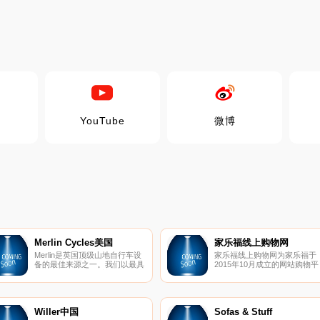
YouTube
微博
Merlin Cycles美国
家乐福线上购物网
Merlin是英国顶级山地自行车设
家乐福线上购物网为家乐福于
备的最佳来源之一。我们以最具
2015年10月成立的网站购物平
竞争力的价格从最受尊敬的制造
台，提供消费者简单、快速、
商处运送公路自行车设备。
鬆的购物流程及体验，不定期
出精选、话题性或期间限定商
来满足消费者多元化的需求及
好。
Willer中国
Sofas & Stuff