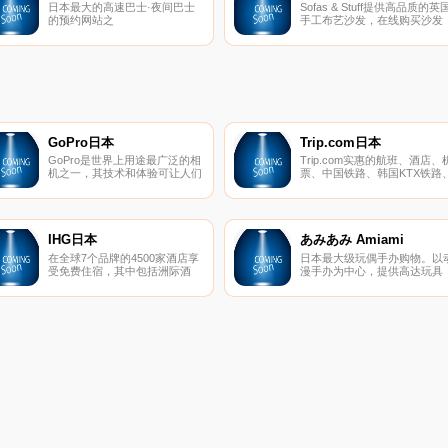
日本最大的高速巴士·夜间巴士
Sofas & Stuff提供高品质的英
的预约网站之
手工布艺沙发，在线购买沙发
一“WILLER TRAVEL”，粉色的
订购免费面料样品或访问我们
车身配备各种类型的座椅，在日
国的展示厅之一创建您自己的
本非常有人气。此外包含迪士尼
制沙发。
门票和酒店的tour也广获好评。
GoPro日本
Trip.com日本
GoPro是世界上用途最广泛的相
Trip.com实惠的航班、酒店、
机之一，其技术和体验可让人们
票、中国铁路、韩国KTX铁路
自由地庆祝当下并激发他人这样
英国铁路、德国铁路预订。
做。全球数以百万计的人使用
GoPro，结合他们的创造力，可
以帮助他们以全新的方式看待世
界。
IHG日本
あみあみ Amiami
在全球7个品牌的4500家酒店享
日本最大级玩偶手办购物。以
受免费住宿，其中包括洲际酒
漫手办为中心，提供高达玩具
店、皇冠假日酒店、靛蓝酒店、
娃娃，电视游戏等动漫人物。
假日酒店、智选假日酒店、坎德
伍德和驻桥套房酒店。