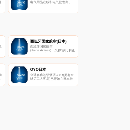
国
电气用品在线和电气批发商。
，
全
定
西班牙国家航空(日本)
机
西班牙国家航空
、
(Iberia Airlines)，又称“伊比利亚
航空”，成立于1927年6月28
日，是西班牙最大的航空公司，
总部设于马德里。它拥有一个庞
大的国际服务网络，以马德里巴
拉哈斯国际机场和巴塞罗那国际
OYO日本
机场为主要基地。
动
全球客房连锁酒店OYO(拥有全
，
球第二大客房)已开始在日本推
广。从北海道到冲绳，我们在日
本50多个地区拥有100多家酒
店！