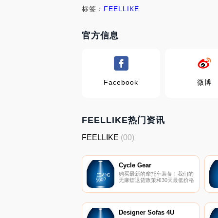
标签：
FEELLIKE
官方信息
Facebook
微博
FEELLIKE热门资讯
FEELLIKE
(00)
Cycle Gear
购买最新的摩托车装备！我们的
无麻烦退货政策和30天最低价格
保证，让您放心地拿起头盔、夹
克、靴子等！自1974年我们在
北加州开设第一家店以来，
Cycle Gear就为一件事：为摩托
车手提供他们需要的装备，以便
Designer Sofas 4U
更好地享受两个轮子的生活。这