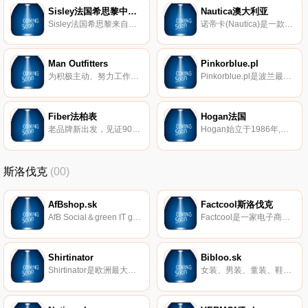
Sisley法国希思黎中国官方网站
Nautica澳大利亚
Sisley法国希思黎来自巴黎的奢华植物美容品牌,致力于用前沿科技打造植物精粹臻品.Sisley法国希思黎中国官方网站为您提供护肤,彩妆,香氛等高端产品及信息,独享优惠套装,叠加精美礼遇,免邮直发,邀请您尊享奢华植物护肤品牌一贯秉承的“自然、安全、有效”的品牌精髓，体验匠心而成的肌肤奢护艺术。
诺帝卡(Nautica)是一款服装品牌，名称来源于拉丁语“Nauticus”，意为船只。三角帆的logo则是冒险、活力与经典的象征。1983年，NAUTICA品牌由一华裔籍设计师朱钦骐在美国创立。
Man Outfitters
Pinkorblue.pl
为积极主动、努力工作、努力玩乐的男士提供优质服装。最好的款式，来自最好的品牌，如The North Face、Vineyard Vines、Southern Marsh等。订单满99美元免运费，免费退货和优质服务。
Pinkorblue.pl是波兰最大的在线零售商之一，为婴儿、儿童和妈妈提供产品。我们的产品种类繁多，包括汽车座椅、婴儿推车、玩具、服装等 – 共有超过25000种高品质的知名品牌产品。150PLN免费送货。
Fiber法柏表
Hogan法国
老品牌新出发，见证90年代至100年代转变的交界点，重新审视时间的重要性。法柏钟表将注入全新的设计，从发想到结构制成，皆以原创设计为主轴，透过各地文创的产业合作，满足您对手表挑剔的美感，细细刻划每一只生产的手表。平实运转中的光辉岁月，伴随著新世代设计的力量，为品牌带来更多元的思维。
Hogan始立于1986年,隶属于意大利奢侈品集团TOD’S。Hogan对休闲奢华风格的诠释独特且具革新意义，适于任何场合，讲求质地与造型，完美呈现出时下的现代生活方式。专为都市生活而制的配饰与成衣，纯粹而创新的设计，将具功能性的实用元素与慵懒的优雅风格巧妙融合。以精致的工艺凸显出非凡品质，使Hogan风格得以永恒并传为经典。
斯洛伐克
(00)
AfBshop.sk
Factcool斯洛伐克
AfB Social＆green IT gGmbH是一家经过认证的IT翻新商，提供来自Apple、Lenovo、HP和Fujitsu等品牌的电子硬件。我们以合理的价格提供高质量的产品。我们希望通过IT再营销为减少二氧化碳、提高能源效率和节省资源做出宝贵的贡献。我们以包容性和社会企业家精神的商业模式说服并采取环保行动。
Factcool是一家电子商店，以非常具有竞争力的价格提供男士、女士和儿童的服装、鞋子和配饰。
Shirtinator
Bibloo.sk
Shirtinator是欧洲最大的按需印刷平台之一，可为您的客户提供多种高质量产品，例如T恤衫，可以快速、轻松地设计和定制。
女装、男装、童装、鞋子和配饰。