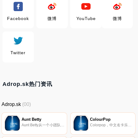
Facebook
微博
YouTube
微博
Twitter
Adrop.sk热门资讯
Adrop.sk
(00)
Aunt Betty
ColourPop
Aunt Betty从一个小团队成长为澳大利亚和新西兰最大的在线旅行社之一。我们为机票、酒店、汽车租赁、保险等提供优惠的价格。
Colorpop，中文名卡乐泡泡卡拉泡泡，简称CP。洛杉矶彩妆品牌，从眼影到唇笔，每一样都不得不叫人惊叹。2014品牌才建立，但已红透世界，喜欢玩youtube、INS的妹子应该很早就认识这个牌子了。欧美很多牛人在这两个平台上无数次的推荐，以至于这个牌子迅雷不及掩耳之势火到了中国，现在微博上随便搜一搜各种试色，甚至还有妆容教程！