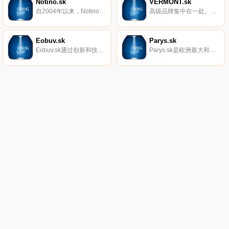
Notino.sk
VERMONT.sk
自2004年以来，Notino一直在市场上销售，并且是中欧和东欧在线香水和化妆品销售的领导者，以无与伦比的价格提供大量选择。
高级品牌集中在一处。在VERMONT e-shop中，您保证了所有产品的独创性，并且包装成一体。运送和退货始终免费。VERMONT有GANT、KARL LAGERFELD、Peak Performance、Camel Active、La Martina、Odd Molly和Brooks Brothers的独家代理。
Eobuv.sk
Parys.sk
Eobuv.sk通过创新和技术先进的解决方案在线销售鞋子，从而为客户提供最佳的购物体验。该公司在波兰和其他14个欧洲市场的快速发展证明了这种商业模式非常有效。Eobuv.sk拥有庞大的国际基础，在15个国家和地区拥有约300万客户。
Parys.sk是欧洲最大和最受欢迎的钓鱼电子商店之一。他们为几乎所有类型的捕鱼提供钓具，并库存来自170多个品牌的30000多种产品。