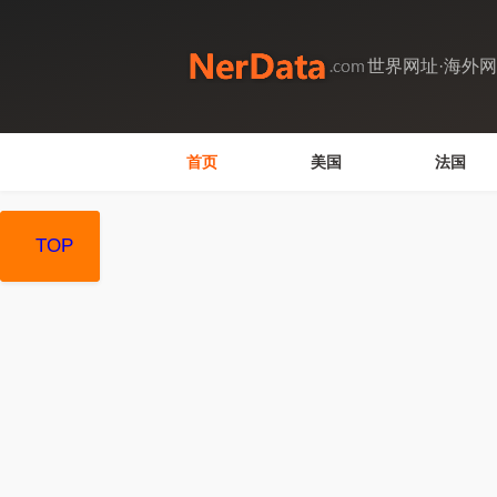
世界网址·海外
首页
美国
法国
TOP
TOP