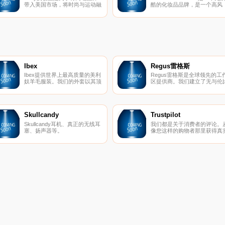
带入美国市场，将时尚与运动融
酷的化妆品品牌，是一个高风
为一体。随着公司通过合作伙伴
格，高性能。该品牌的灵感来
关系的发展，客户可以通过
于大胆、独立的女性，她们拒
Livify的人才团队在全球范围内
被定型为角色。该品牌在德国
寻找令人振奋的新品牌，该团队
意大利、印度、美国和韩国拥
一直在发展。
最先进的生产设施，其畅销产
遍布世界各地的嘴唇、眼睛、
部和指甲。
Ibex
Regus雷格斯
Ibex提供世界上最高质量的美利
Regus雷格斯是全球领先的工
奴羊毛服装。我们的外套以其顶
区提供商。我们建立了无与伦
级的质量和性能在男女之间非常
的办公、协作和会议空间网络
受欢迎。
供公司在全球每个城市使用。
是支持每个商机的基础架构。
Skullcandy
Trustpilot
Skullcandy耳机、真正的无线耳
我们都是关于消费者的评论。
塞、扬声器等。
像您这样的购物者那里获得真
的内幕故事。立即在Trustpilot
阅读、撰写和分享评论。