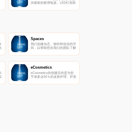
供最新的家用电器、LED灯泡和
源
电子配件，直接送到您的门。
绝
、
有
品
面
Spaces
作
我们创建动态、独特和创业的空
比
间，以帮助您在我们的团队了解
，
所有后台物流和服务的同时进行
它
思考，创建和协作。在
Spaces，我们确保我们的社区
可以专注于推动业务发展。
eCosmetics
从
eCosmetics的创建目的是为您
实
节省多达50％的皮肤护理、护发
上
和您喜爱的化妆品费用，而无需
离开家中。我们以最受欢迎的品
牌和一流的客户服务为特色，将
产品和节省的资金直接提供给
您。