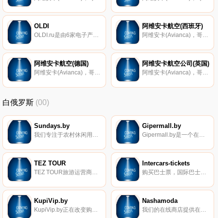
OLDI
阿维安卡航空(西班牙)
OLDI.ru是由6家电子产品、计算机和家用电器商店组成的零售链。
阿维安卡(Avianca)，哥伦比亚最大航空公司，总部设在波哥大，运营欧洲、北美洲、加勒比地区、中美洲、南美洲60多个目的地的定期航班。
阿维安卡航空(德国)
阿维安卡航空公司(英国)
阿维安卡(Avianca)，哥伦比亚最大航空公司，总部设在波哥大，运营欧洲、北美洲、加勒比地区、中美洲、南美洲60多个目的地的定期航班。
阿维安卡(Avianca)，哥伦比亚最大航空公司，总部设在波哥大，运营欧洲、北美洲、加勒比地区、中美洲、南美洲60多个目的地的定期航班。
白俄罗斯
(00)
Sundays.by
Gipermall.by
我们专注于农村休闲用品的进口，主要是从中国进口。七年来，我们一直在努力扩大客户的休闲机会。主要产品类别：运动蹦床、充气水池、花园家具、充气床、踏板车、儿童电动车。我们由25人组成的团队，包括专业的呼叫中心，仓库和我们自己的快递服务，致力于最大程度地提高在线购物的舒适度。
Gipermall.by是一个在线大型超市，拥有超过75000种产品。在这里，您可以购买食品、婴儿用品、电器、电子产品、餐具、化妆品和香水等。这是一家每周7天，每天24小时营业的商店。交货在白俄罗斯共和国的所有区域中心和大城市中进行。
TEZ TOUR
Intercars-tickets
TEZ TOUR旅游运营商官方网站上的奥地利、埃及、阿联酋、泰国、古巴、多米尼加共和国和其他国家地区的旅行优惠。
购买巴士票，国际巴士时间表，从白俄罗斯到华沙、莫斯科、基辅、彼得、莫德林、利沃夫、鲍里斯波尔、欧洲城市、独联体的巴士。
KupiVip.by
Nashamoda
KupiVip.by正在改变购买时尚商品的标准。这是第一家为享有盛誉的全球品牌提供高达90％折扣的在线商店。
我们的在线商店提供在莫斯科、明斯克、圣彼得堡和布列斯特的零售店购买白俄罗斯针织品的机会。有货大量低价来自白俄罗斯的女装。