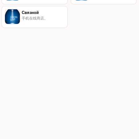
Связной
手机在线商店。