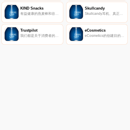
KIND Snacks
Skullcandy
有益健康的燕麦棒和谷物。
Skullcandy耳机、真正的无线耳塞、扬声器等。
Trustpilot
eCosmetics
我们都是关于消费者的评论。从像您这样的购物者那里获得真实的内幕故事。立即在Trustpilot上阅读、撰写和分享评论。
eCosmetics的创建目的是为您节省多达50％的皮肤护理、护发和您喜爱的化妆品费用，而无需离开家中。我们以最受欢迎的品牌和一流的客户服务为特色，将产品和节省的资金直接提供给您。