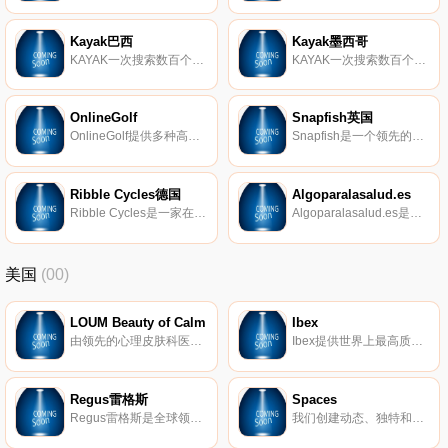
Kayak巴西
Kayak墨西哥
KAYAK一次搜索数百个旅行网站，并向旅行者显示他们所需的有关航班、酒店、租车和度假套餐的信息。
KAYAK一次搜索数百个旅行网站，并向旅行者显示他们所需的有关航班、酒店、租车和度假套餐的信息。
OnlineGolf
Snapfish英国
OnlineGolf提供多种高尔夫球杆供出售，以满足各种需求和规格。OnlineGolf拥有您喜爱的所有品牌的高尔夫球杆，包括Callaway、TaylorMade、Wilson、Cobra和Titleist，以及Mizuno、Cleveland和PING，因此OnlineGolf满足了您的高尔夫需求。
Snapfish是一个领先的在线照片服务，世界各地有数百万成员，超过十亿的独特照片存储在网上。我们的会员可以存储、分享和打印他们最珍贵的照片回忆，并将它们变成壮观的纪念品，以非常有竞争力的价格。 Snapfish不仅提供无限的免费在线照片存储，还包括专业开发的照片、照片书、画布、个性化的照片礼品和卡，方便的提示和想法，定期优惠等。 现在可在桌面、iOS、Android和Windows应用程式上使用。
Ribble Cycles德国
Algoparalasalud.es
Ribble Cycles是一家在线自行车零售商，向50多个国家地区提供市场领先的自行车、零件和服装。
Algoparalasalud.es是一家致力于销售生物生态产品和健康食品的公司
美国
(00)
LOUM Beauty of Calm
Ibex
由领先的心理皮肤科医生开发，我们的清洁、无残酷和素食主义者的护肤产品在临床上已证明可以消除压力对皮肤的影响。 因为没有什么比平静更美。
Ibex提供世界上最高质量的美利奴羊毛服装。我们的外套以其顶级的质量和性能在男女之间非常受欢迎。
Regus雷格斯
Spaces
Regus雷格斯是全球领先的工作区提供商。我们建立了无与伦比的办公、协作和会议空间网络，供公司在全球每个城市使用。它是支持每个商机的基础架构。
我们创建动态、独特和创业的空间，以帮助您在我们的团队了解所有后台物流和服务的同时进行思考，创建和协作。在Spaces，我们确保我们的社区可以专注于推动业务发展。