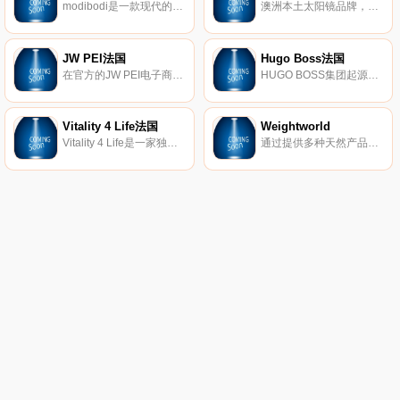
modibodi是一款现代的、保护性、防漏的服装、内衣和泳衣，适合经期和尿失禁！
澳洲本土太阳镜品牌，受到世界各地名人的喜爱。Quay Australia，作为一个选材优良、设计精巧的设计师品牌，拥有超级高的性价比。众多明星、YOUTUBE达人都成为了它的粉丝。价格只是其他品牌的几分之一哦！由于品牌最初是针对澳洲本土市场设计，由于澳洲紫外线极强，会对眼睛造成伤害，在镜片材料的选择上，选择了100%防UV材质。同时在此也提醒大家，切勿贪便宜选择太阳镜，佩戴会伤害眼睛哦！
JW PEI法国
Hugo Boss法国
在官方的JW PEI电子商店中发现我们为女士提供的廉价时尚手袋系列，法国免费送货(75欧元起)。
HUGO BOSS集团起源于德国，是世界范围高端奢侈品市场的领导者之一，主要致力于设计及销售全系列高档男女服饰精品。HUGO BOSS一直崇尚的经营哲学为：为成功人士塑造专业形象。品牌提供丰富的产品线，其中涵盖摩登经典的商务装，优雅晚礼装，休闲运动装以及鞋履和皮具等配饰，此外还拥有品牌特许经营品类，包括香水，眼镜，腕 表，童装，摩托车头盔，手机及配件和家用纺织品。
Vitality 4 Life法国
Weightworld
Vitality 4 Life是一家独特的国际商店，出售与健康和福祉相关的所有物品。我们精心选择我们的产品线，以使所有人都能负担得起厨房用具。凭借30多年的行业经验，我们的目标是带头为客户提供最新的医疗保健技术。从厨房用具到健身器材，我们提供最佳的健康生活产品选择。
通过提供多种天然产品，WeightWorld支持您的减肥过程！