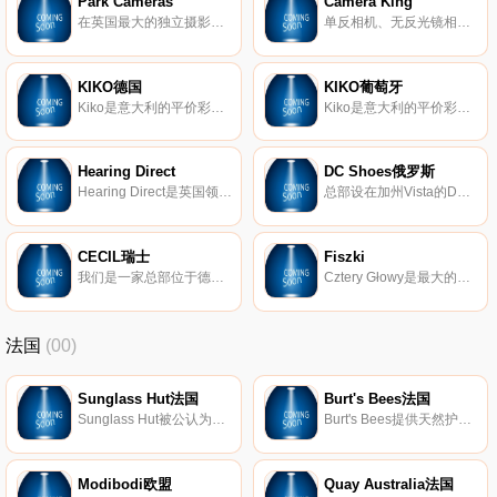
Park Cameras
Camera King
在英国最大的独立摄影零售商处在线购买数码相机、单反相机、镜头和所有摄影配件。
单反相机、无反光镜相机、镜头、滤镜、箱包、三脚架和配件。
KIKO德国
KIKO葡萄牙
Kiko是意大利的平价彩妆品牌，成立于1997年。Kiko Milano不断致力让所有女人使用优质美妆和护肤产品，在不断借鉴其他大牌的产品基础上开发新的产品，所以又俗称彩妆界的forever 21。
Kiko是意大利的平价彩妆品牌，成立于1997年。Kiko Milano不断致力让所有女人使用优质美妆和护肤产品，在不断借鉴其他大牌的产品基础上开发新的产品，所以又俗称彩妆界的forever 21。
Hearing Direct
DC Shoes俄罗斯
Hearing Direct是英国领先的助听器专家之一，备有各种助听器、放大电话、助听器配件，如电池、电视耳机等。您的听力健康对我们很重要，我们会提供最好的建议，并提供最基本的产品，以满足您的听力需求。
总部设在加州Vista的DC鞋业公司是引领滑板鞋业的一大品牌，DC的产品已经涵盖了专业滑板鞋、服装、滑雪产品等系列产品。而新推出的DC女装款式将包括鞋子、衣服、滑雪外套和滑雪靴等。随着越来越多的运动品牌推出女装系列，专业女式运动产品市场已经成为炙手可热的产品平台，相信会有更多更好的优秀女性主题专业产品出现在滑板市场中。
CECIL瑞士
Fiszki
我们是一家总部位于德国的现代时装公司。我们的时尚是最新的，每年都会出现12个系列。
Cztery Głowy是最大的语言学习书籍出版社之一。
法国
(00)
Sunglass Hut法国
Burt's Bees法国
Sunglass Hut被公认为是专业太阳镜零售领域的领导者，在全球近2000个Sunglass Hut商店设有办事处。Sunglass Hut商店分布在各种交通繁忙的购物和旅游目的地，为消费者提供最新品牌产品以及出色的客户服务。Sunglass Hut商店遍布美国、加拿大、加勒比海地区、欧洲、澳大利亚、新西兰、香港、新加坡、中东和南非。
Burt's Bees提供天然护肤产品，包括真正的天然护肤产品、护唇产品、婴儿产品等等。
Modibodi欧盟
Quay Australia法国