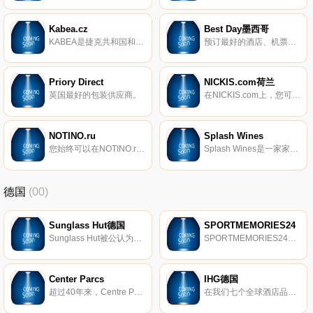
Kabea.cz
Best Day墨西哥
KABEA是捷克共和国和斯洛伐克最大的皮革商品网上商店之一，在这里您可以找到各种品牌的手袋、背包、钱包和旅行箱包。它的优势不仅在于产品的质量和范围，而且还在于其完美的服务。
预订最好的酒店、机票、套餐和旅游。 您最多可以无息地支付18个月的费用，并利用我们在墨西哥和世界各地的旅行优惠。与BestDay.com一起旅行！
Priory Direct
NICKIS.com荷兰
英国最好的包装供应商。
在NICKIS.com上，您可以找到针对0-16岁男孩和女孩的各种独家儿童时装。NICKIS.com拥有180多个设计师品牌供您选择，是高品质童装的主要地址之一。
NOTINO.ru
Splash Wines
您始终可以在NOTINO.ru上找到香水和美容产品的最优惠价格！我们不仅提供高档香水和古龙水，还提供各种皮肤、头发和身体护理，口腔护理以及化妆品和防晒美黑产品。
Splash Wines是一家家族企业，已经经营了三代。我们热爱我们的历史，但未来更令人兴奋。在这种环境下，要赢得消费者的心，关键在于获得优质葡萄酒、透明的定价和轰动人心的客户服务。
德国
(00)
Sunglass Hut德国
SPORTMEMORIES24
Sunglass Hut被公认为是专业太阳镜零售领域的领导者，在全球近2000个Sunglass Hut商店设有办事处。Sunglass Hut商店分布在各种交通繁忙的购物和旅游目的地，为消费者提供最新品牌产品以及出色的客户服务。Sunglass Hut商店遍布美国、加拿大、加勒比海地区、欧洲、澳大利亚、新西兰、香港、新加坡、中东和南非。
SPORTMEMORIES24是最初签署的体育纪念品并带有真实性证明的第一家专业提供商，其总部位于德国。
Center Parcs
IHG德国
超过40年来，Centre Parcs一直是欧洲市场的领先者，在风景秀丽的自然景观中拥有度假公园，是短假期市场的一部分。该产品组合总共包括25个公园。
在我们七个全球酒店品牌中的5000多家酒店享受住宿：洲际酒店、皇冠假日酒店、靛蓝酒店、Holiday Inn、Holiday Inn Express、Candlewood和Staybridge Suites。