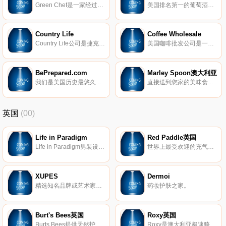
Green Chef是一家经过认证的有机公司，为美味健康的饭菜提供厨师精心制作的食谱和预先测量的配料。
美国排名第一的葡萄酒俱乐部。我们数百种葡萄酒中有92％屡获殊荣。探索找到最喜欢的新葡萄酒的最佳方法。
Country Life
Coffee Wholesale
Country Life公司是捷克共和国最大的有机产品进口商和贸易商，也是拥有健康食品的最大零售商之一。我们提供2500多种产品，其中近1500种有机品质。 包括新鲜食品、冷冻食品、饮料、水果和蔬菜、面包、有机清洁剂和天然化妆品。
美国咖啡批发公司是一家快速发展的私营公司，致力于提供最好的咖啡、茶、速溶饮料和饮料设备。
BePrepared.com
Marley Spoon澳大利亚
我们是美国历史最悠久、规模最大的备用品供应商，专业生产冷冻干燥食品、应急设备和储水设备。
直接送到您家的美味食谱和新鲜食材。
英国
(00)
Life in Paradigm
Red Paddle英国
Life in Paradigm男装设计，让男人在日常生活中感到坚强和无畏。每条生产线都是根据样式、质量和个人情况量身定制的。
世界上最受欢迎的充气式站立式冲浪板(SUP)。
XUPES
Dermoi
精选知名品牌或艺术家的二手和难寻手表、手袋、珠宝和艺术品。
药妆护肤之家。
Burt's Bees英国
Roxy英国
Burts Bees提供天然护肤产品，包括真正的天然护肤产品、护唇产品、婴儿产品等等。
Roxy是澳大利亚极速骑板(Quiksilver)公司旗下热点的品牌，Roxy休闲运动的设计理念受到众多年轻时尚达人的青睐。Roxy主要体现极限运动，自由、挑战的精神，该品牌的男女装、泳装、配饰等都集时尚与运动于一身。