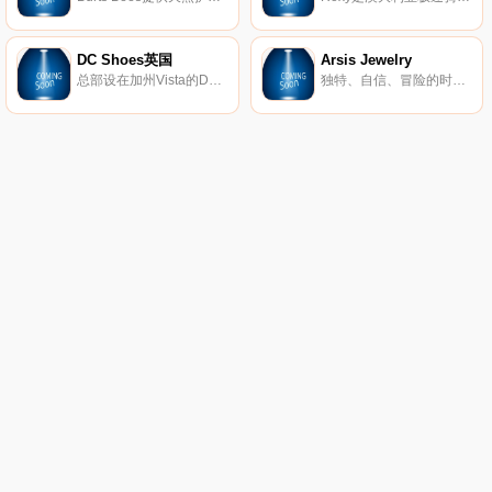
DC Shoes英国
Arsis Jewelry
总部设在加州Vista的DC鞋业公司是引领滑板鞋业的一大品牌，DC的产品已经涵盖了专业滑板鞋、服装、滑雪产品等系列产品。而新推出的DC女装款式将包括鞋子、衣服、滑雪外套和滑雪靴等。随着越来越多的运动品牌推出女装系列，专业女式运动产品市场已经成为炙手可热的产品平台，相信会有更多更好的优秀女性主题专业产品出现在滑板市场中。
独特、自信、冒险的时尚珠宝。