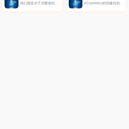
我们都是关于消费者的评论。从像您这样的购物者那里获得真实的内幕故事。立即在Trustpilot上阅读、撰写和分享评论。
eCosmetics的创建目的是为您节省多达50％的皮肤护理、护发和您喜爱的化妆品费用，而无需离开家中。我们以最受欢迎的品牌和一流的客户服务为特色，将产品和节省的资金直接提供给您。