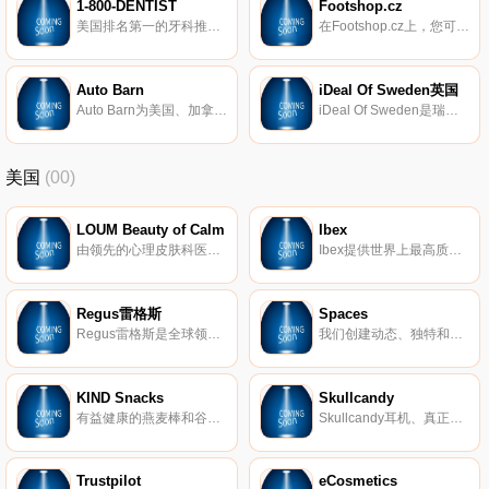
1-800-DENTIST
Footshop.cz
美国排名第一的牙科推荐来源。寻找任何预算或保险的牙医。98％的客户满意度。超过900万名快乐患者。
在Footshop.cz上，您可以找到女鞋、男鞋和童鞋，以及棒球帽、背包、钱包等。
Auto Barn
iDeal Of Sweden英国
Auto Barn为美国、加拿大及其他地区的客户带来了超过100000种名牌汽车零件和配件的经验、服务和大量库存。
iDeal Of Sweden是瑞典手机和配件类时尚和生活方式品牌。
美国
(00)
LOUM Beauty of Calm
Ibex
由领先的心理皮肤科医生开发，我们的清洁、无残酷和素食主义者的护肤产品在临床上已证明可以消除压力对皮肤的影响。 因为没有什么比平静更美。
Ibex提供世界上最高质量的美利奴羊毛服装。我们的外套以其顶级的质量和性能在男女之间非常受欢迎。
Regus雷格斯
Spaces
Regus雷格斯是全球领先的工作区提供商。我们建立了无与伦比的办公、协作和会议空间网络，供公司在全球每个城市使用。它是支持每个商机的基础架构。
我们创建动态、独特和创业的空间，以帮助您在我们的团队了解所有后台物流和服务的同时进行思考，创建和协作。在Spaces，我们确保我们的社区可以专注于推动业务发展。
KIND Snacks
Skullcandy
有益健康的燕麦棒和谷物。
Skullcandy耳机、真正的无线耳塞、扬声器等。
Trustpilot
eCosmetics