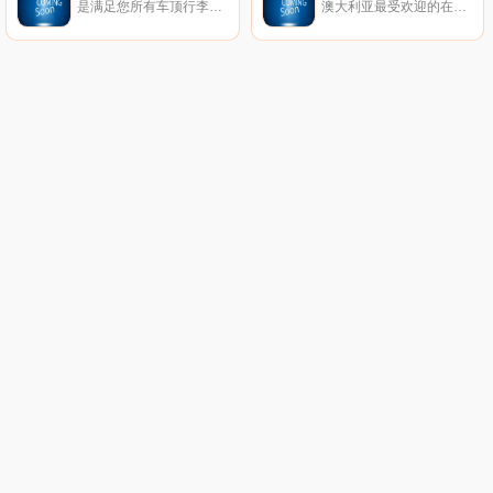
是满足您所有车顶行李架、拖车杆、四轮驱动设备、大篷车和休闲车、商人的需求以及面包车配件需求的领先折扣店。
澳大利亚最受欢迎的在线时尚目的地。在网上购买最新的衣服、鞋子、配饰。免费送货。全球快递。