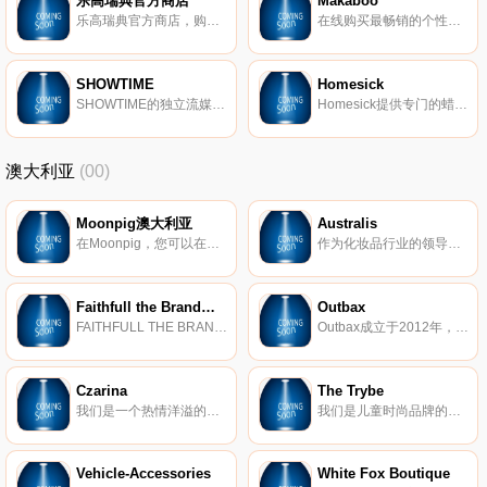
乐高瑞典官方商店
Makaboo
乐高瑞典官方商店，购买乐高玩具。
在线购买最畅销的个性化婴儿礼物。Makaboo提供个性化的婴儿礼物和独特的婴儿礼物，包括毛毯、可爱、毛巾等。
SHOWTIME
Homesick
SHOWTIME的独立流媒体服务使在美国拥有高速互联网连接的任何人都可以注册并开始流媒体播放原创剧集、热门电影等，而无需电缆。
Homesick提供专门的蜡烛，通过怀旧的气味打入您的感官记忆，使您想起您长大的地方。
澳大利亚
(00)
Moonpig澳大利亚
Australis
在Moonpig，您可以在线创建个性化卡片，并发现我们丰富多彩的独特礼品创意、华丽的花束和植物、尺寸完美的信箱礼物等。
作为化妆品行业的领导者，Australis在各种场合都拥有一系列出色和独家的美容产品必备品。
Faithfull the Brand澳大利亚
Outbax
FAITHFULL THE BRAND品牌汇集了不费吹灰之力的单品，旨在兼具多功能性和便捷性-考虑到现代旅行者的需求。
Outbax成立于2012年，是一家总部位于悉尼的露营和户外设备零售商，在全国多个州设有仓库。我们一直以低廉的价格为您提供露营和户外活动需求，同时又不影响产品质量，从而赢得了良好的声誉。我们专注于逆变发电机、发电站、太阳能电池板和锂电池，以确保您在露营或户外活动期间不会断电。我们还提供各种产品来满足您的日常需求，从充气水疗中心到电动工具，Outbax是您以实惠的价格获得优质产品的一站式商店。
Czarina
The Trybe
我们是一个热情洋溢的创意之家，致力于开创一场时尚革命，带来轻松的波西米亚风情和华丽的性感。
我们是儿童时尚品牌的目的地，努力将父母和孩子联系在一起。我们的目标是激励一代孩子成为他们想成为的人。
Vehicle-Accessories
White Fox Boutique