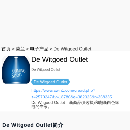
首页
>
荷兰
>
电子产品
>
De Witgoed Outlet
De Witgoed Outlet
De Witgoed Outlet
De Witgoed Outlet
https://www.awin1.com/cread.php?
s=2570247&v=18786&q=382025&r=368335
De Witgoed Outlet，新商品(B选择)和翻新白色家
电的专家。
De Witgoed Outlet简介