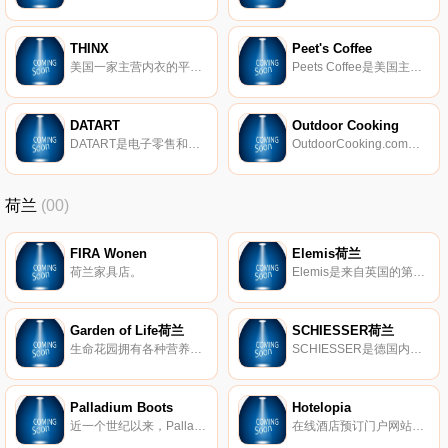
THINX
Peet's Coffee
美国一家主营内衣的平台。
Peets Coffee是美国主要的特色咖啡和茶公司。该公司由Alfred Peet于1966年在加利福尼亚州伯克利成立。Peet是早期的茶业权威，后来在美国被广泛认可为特种咖啡的鼻祖。如今，Peets Coffee通过采购世界上最优质的咖啡豆和茶叶来提供多种形式的优质咖啡和茶， 严格的高质量和品位标准。
DATART
Outdoor Cooking
DATART是电子零售和零售领域的顶级消费者。在我们的商店和电子商店中，您会发现各种消费类电子产品，尤其是家用电器，音频，视频，PC和包括附件在内的电信设备 。
OutdoorCooking.com是一个在线市场，汇集了数百种来自各种知名户外品牌的精选烹饪产品。
荷兰
(00)
FIRA Wonen
Elemis荷兰
荷兰家具店。
Elemis是来自英国的第一豪华护肤品牌。Elemis利用自然和科学的力量孕育出突破性的配方。它利用高档活性物创造出一条能改变美容行业前沿的护肤品生产线。
Garden of Life荷兰
SCHIESSER荷兰
生命花园拥有各种营养食品补品。从蛋白质到维生素–我们的产品系列均以健康为核心。
SCHIESSER是德国内衣专家中的市场领导者，负责为女性、男性和儿童提供高质量的产品。高品质的材料和工艺受到全世界年轻人和老年人的赞赏。SCHIESSER产品伴随着人们的一生。因此，该品牌已成为实际上最接近人们的那些服装的代名词。SCHIESSER网上商店为整个家庭提供优质内衣。
Palladium Boots
Hotelopia
近一个世纪以来，Palladium Boots一直是关于冒险和发现的。探索Palladium鞋子系列。加入我们。穿上靴子去探索。
在线酒店预订门户网站，在此您可以找到全球2800个目的地的70000多家酒店住宿的最优惠价格。