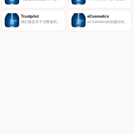
Trustpilot
eCosmetics
我们都是关于消费者的评论。从像您这样的购物者那里获得真实的内幕故事。立即在Trustpilot上阅读、撰写和分享评论。
eCosmetics的创建目的是为您节省多达50％的皮肤护理、护发和您喜爱的化妆品费用，而无需离开家中。我们以最受欢迎的品牌和一流的客户服务为特色，将产品和节省的资金直接提供给您。