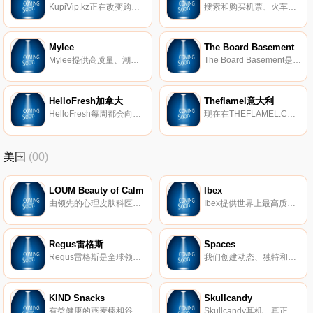
KupiVip.kz正在改变购买时尚商品的标准。这是第一家为享有盛誉的全球品牌提供高达90％折扣的在线商店。
搜索和购买机票、火车，公共汽车、酒店预订、旅行保险和汽车租赁。Tickets.ua-独立旅行计划所需的一切。
Mylee
The Board Basement
Mylee提供高质量、潮流的美容产品，从指甲和打蜡系列到脱毛套件。
The Board Basement是一个在线滑雪板和冲浪商店，诞生于一个简单的想法-帮助人们对抗不断增长的成本，做他们喜欢做的事。对他们的公司来说，这不是卖便宜的装备，而是买合适的装备，让它买得起，因此他们的愿景是：少花钱。
HelloFresh加拿大
Theflamel意大利
HelloFresh每周都会向用户家门口提供区域性、健康和新鲜的食物。我们提供了简单、惊人的食谱，可在家中烹饪。我们的服务可以节省您的时间，并为您提供可口的饭菜。
现在在THEFLAMEL.COM上购买精选的最佳设计师和奢侈品牌。探索女性的衣服、鞋子、手袋和配饰系列。欧洲免费送货和退货。
美国
(00)
LOUM Beauty of Calm
Ibex
由领先的心理皮肤科医生开发，我们的清洁、无残酷和素食主义者的护肤产品在临床上已证明可以消除压力对皮肤的影响。 因为没有什么比平静更美。
Ibex提供世界上最高质量的美利奴羊毛服装。我们的外套以其顶级的质量和性能在男女之间非常受欢迎。
Regus雷格斯
Spaces
Regus雷格斯是全球领先的工作区提供商。我们建立了无与伦比的办公、协作和会议空间网络，供公司在全球每个城市使用。它是支持每个商机的基础架构。
我们创建动态、独特和创业的空间，以帮助您在我们的团队了解所有后台物流和服务的同时进行思考，创建和协作。在Spaces，我们确保我们的社区可以专注于推动业务发展。
KIND Snacks
Skullcandy
有益健康的燕麦棒和谷物。
Skullcandy耳机、真正的无线耳塞、扬声器等。