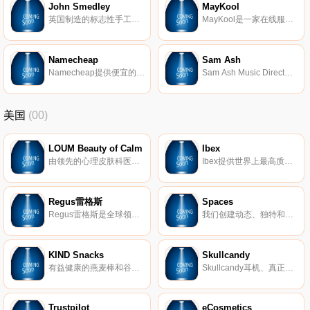
John Smedley
MayKool
英国制造的标志性手工针织品。在John Smedley官方网上商店购买男装和女装。
MayKool是一家在线服装店，致力于为您带来最好的女装和时尚鞋。
Namecheap
Sam Ash
Namecheap提供便宜的域名和最可靠的服务。使用Namecheap购买域名，看看为什么超过200万的客户信任我们超过1000万个域名！
Sam Ash Music Direct是一家全国性的在线音乐商店，销售吉他、贝斯、鼓、现场音响和录音设备。我们还提供免费送货！
美国
(00)
LOUM Beauty of Calm
Ibex
由领先的心理皮肤科医生开发，我们的清洁、无残酷和素食主义者的护肤产品在临床上已证明可以消除压力对皮肤的影响。 因为没有什么比平静更美。
Ibex提供世界上最高质量的美利奴羊毛服装。我们的外套以其顶级的质量和性能在男女之间非常受欢迎。
Regus雷格斯
Spaces
Regus雷格斯是全球领先的工作区提供商。我们建立了无与伦比的办公、协作和会议空间网络，供公司在全球每个城市使用。它是支持每个商机的基础架构。
我们创建动态、独特和创业的空间，以帮助您在我们的团队了解所有后台物流和服务的同时进行思考，创建和协作。在Spaces，我们确保我们的社区可以专注于推动业务发展。
KIND Snacks
Skullcandy
有益健康的燕麦棒和谷物。
Skullcandy耳机、真正的无线耳塞、扬声器等。
Trustpilot
eCosmetics