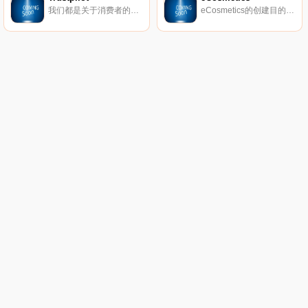
我们都是关于消费者的评论。从像您这样的购物者那里获得真实的内幕故事。立即在Trustpilot上阅读、撰写和分享评论。
eCosmetics的创建目的是为您节省多达50％的皮肤护理、护发和您喜爱的化妆品费用，而无需离开家中。我们以最受欢迎的品牌和一流的客户服务为特色，将产品和节省的资金直接提供给您。