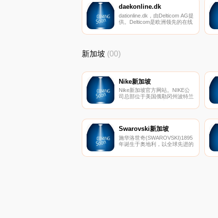
daekonline.dk
dationline.dk，由Delticom AG提
供。Delticom是欧洲领先的在线
轮胎经销商，于1999年在汉诺
威成立。该公司为42个国家地区
的128个在线商店的私人和商业
客户提供独特的乘用车轮胎、摩
新加坡
(00)
托车轮胎、轻型和普通卡车轮
胎、公共汽车轮胎、特殊轮胎。
Nike新加坡
Nike新加坡官方网站。NIKE公
司总部位于美国俄勒冈州波特兰
市。公司生产的体育用品包罗万
象，例如服装，鞋类，运动器材
等。NIKE是全球著名的体育运
动品牌，英文原意指希腊胜利女
神，中文译为耐克。
Swarovski新加坡
施华洛世奇(SWAROVSKI)1895
年诞生于奥地利，以全球先进的
精确切割技术和璀璨夺目的仿水
晶产品闻名于世。施华洛世奇官
网商城，精心甄选迷人的水晶首
饰、时尚配饰、家居装饰、手表
和摆件，及包含浓浓情意的礼
品。