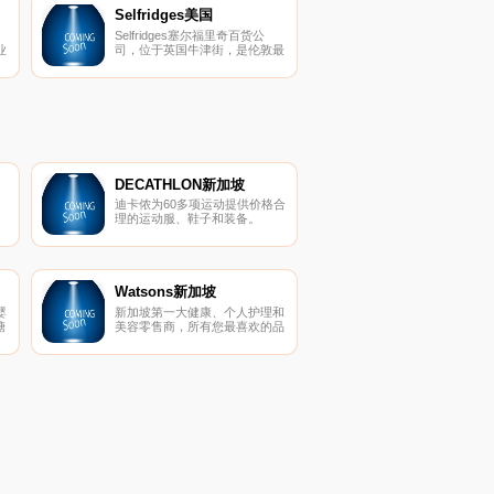
Selfridges美国
Selfridges塞尔福里奇百货公
业
司，位于英国牛津街，是伦敦最
作
著名的百货公司之一，聚了数量
众多的大众流行品牌及设计师专
柜，类别非常齐全。
DECATHLON新加坡
迪卡侬为60多项运动提供价格合
理的运动服、鞋子和装备。
Watsons新加坡
婴
新加坡第一大健康、个人护理和
糖
美容零售商，所有您最喜欢的品
牌都以优惠的价格提供。您的第
一个订单免费送货。