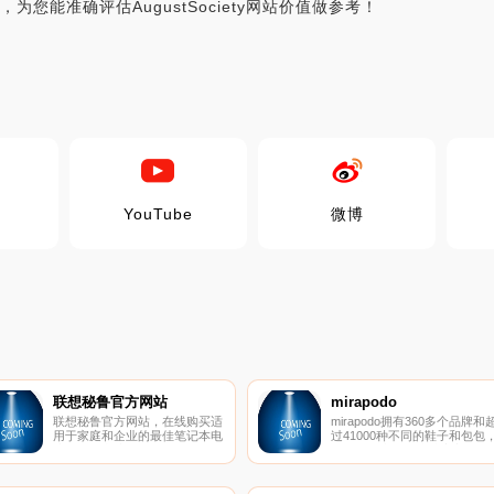
为您能准确评估AugustSociety网站价值做参考！
YouTube
微博
联想秘鲁官方网站
mirapodo
联想秘鲁官方网站，在线购买适
mirapodo拥有360多个品牌和
用于家庭和企业的最佳笔记本电
过41000种不同的鞋子和包包
脑、平板电脑、PC、智能设备
是德国最大的在线鞋店之一，
和数据中心解决方案。
类繁多，价格公道。