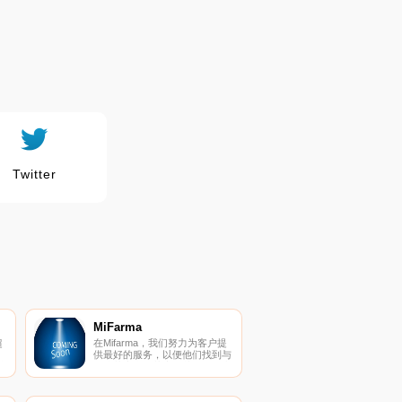
Twitter
MiFarma
超
在Mifarma，我们努力为客户提
，
供最好的服务，以便他们找到与
种
在线药房和超药房有关的所有产
品。我们拥有在线化妆品、保健
品、卫生和健康方面最大的现
货，提供最佳优惠和促销。