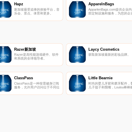
Hapz
ApparelnBags
新加坡最受追捧的体验平台，音
ApparlenBags.com提供企业内
乐会、景点、体育和更多。
部定制设施和服务，为您的企
和团队提供精美的促销品和工
服制服。
Razer新加坡
Laycy Cosmetics
Razer是高性能游戏硬件、软件
获取新加坡最新的彩妆品牌。
和系统的全球领导者。
ClassPass
Little Bearnie
ClassPass是一种按需健身订阅
时尚的婴儿牙胶和磨牙配件，
服务，允许用户访问位于不同位
儿子毯子和围嘴，Loulou棒棒
置的多个工作室。它是基于订阅
的官方分销商。
的，人们每个月都要支付一定数
量的费用来换取学分，
ClassPass货币可用于访问具有
动态学分定价的课程。