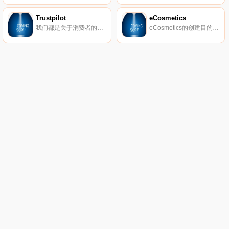
Trustpilot
eCosmetics
我们都是关于消费者的评论。从像您这样的购物者那里获得真实的内幕故事。立即在Trustpilot上阅读、撰写和分享评论。
eCosmetics的创建目的是为您节省多达50％的皮肤护理、护发和您喜爱的化妆品费用，而无需离开家中。我们以最受欢迎的品牌和一流的客户服务为特色，将产品和节省的资金直接提供给您。