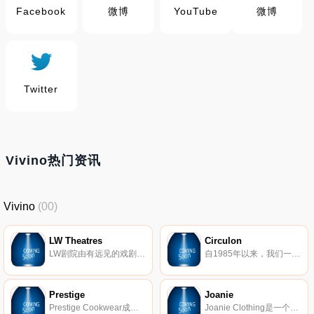
Facebook
微博
YouTube
微博
Twitter
Vivino热门资讯
Vivino
(00)
LW Theatres
Circulon
LW剧院由有远见的戏剧家安德鲁·劳埃德·韦伯(Andrew Lloyd Webber)拥有，是伦敦最大的音乐剧院运营商。
自1985年以来，我们一直为不断设定最佳不粘炊具标准而感到自豪，以便您可以烹饪健康美味又营养的餐点。
Prestige
Joanie
Prestige Cookwear成立于1938年，是厨房用具的先驱，其品牌为每个家庭带来了创新，灵感，一流的服务和欢乐。
Joanie Clothing是一个女装品牌，其诞生是为现代衣橱创造出复古风格。迅速成为博主和名人的最爱，Joanie负担得起的连衣裙，tongue舌的图形T恤和标语针织肯定会让您微笑。Joanie的作品尺寸为8-22。