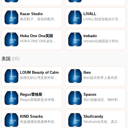
Kazar Studio
LIVALL
购买鞋子、箱包和配件。
LIVALL制造智能自行车、滑雪和城市运输头盔。头盔具有蓝牙连接等附加功能，因此您可以进行免提通话、音乐扬声器、使用指示灯、刹车警告灯、跌倒检测警报等。功能因所购买的型号而异。
Hoka One One英国
trebado
HOKA ONE ONE诞生于法国，后被美国戴克公司收购。HOKA ONE ONE跑鞋以超厚底为特点，短短的几年内迅速在欧美市场发展。出乎意料地以厚底轻量赢得了山地越野赛和超级马拉松跑者们的关注。加宽楦头、柔软的鞋舌包覆、贴心拉绳设计，穿鞋更迅速，全贴地宽腰大底，橡胶材质耐磨稳定，非常值得跑步及户外爱好者考虑哦~
rebado在德国设计和生产独特的钢制楼梯已有20年了。
美国
(00)
LOUM Beauty of Calm
Ibex
由领先的心理皮肤科医生开发，我们的清洁、无残酷和素食主义者的护肤产品在临床上已证明可以消除压力对皮肤的影响。 因为没有什么比平静更美。
Ibex提供世界上最高质量的美利奴羊毛服装。我们的外套以其顶级的质量和性能在男女之间非常受欢迎。
Regus雷格斯
Spaces
Regus雷格斯是全球领先的工作区提供商。我们建立了无与伦比的办公、协作和会议空间网络，供公司在全球每个城市使用。它是支持每个商机的基础架构。
我们创建动态、独特和创业的空间，以帮助您在我们的团队了解所有后台物流和服务的同时进行思考，创建和协作。在Spaces，我们确保我们的社区可以专注于推动业务发展。
KIND Snacks
Skullcandy
有益健康的燕麦棒和谷物。
Skullcandy耳机、真正的无线耳塞、扬声器等。