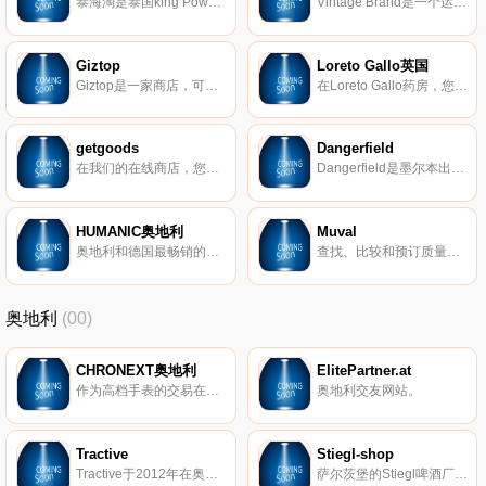
泰海淘是泰国king Power王权免税集团旗下跨境海淘综合型电商，精选王权免税店热销泰国本土商品，涵盖食品、美妆、居家日用、个护、滋补、调味品、服饰等多个品类。泰国源产地顺丰直邮，致力于让泰国好商品触手可及，让您足不出户轻松购遍泰国好货。
Vintage Brand是一个运动服装品牌，提供独特的球迷装备和商品，复古运动纪念品，复古t恤和宽v。
Giztop
Loreto Gallo英国
Giztop是一家商店，可满足、最新手机、笔记本电脑、智能家居产品和所有电子产品的需求。
在Loreto Gallo药房，您将能够进行血液自我分析，提供具体的营养咨询，选择低热量食品、天然食品和超过40000种无麸质产品。
getgoods
Dangerfield
在我们的在线商店，您可以找到各种产品，包括计算机、技术、电子产品、电气安装、工具、安全技术、户外等领域，并且价格令人难以置信。
Dangerfield是墨尔本出生的复古灵感时尚品牌，受街头风格和青年文化的影响。该品牌融合了复古感与轻松现代的风格，为敢于与众不同的人们提供完美的服装和配饰。
HUMANIC奥地利
Muval
奥地利和德国最畅销的鞋零售商之一。HUMANIC在其他八个欧洲国家都有代表。在奥地利，HUMANIC的知名度超过90％。
查找、比较和预订质量去除人员和搬家公司。
奥地利
(00)
CHRONEXT奥地利
ElitePartner.at
作为高档手表的交易在线平台，CHRONEXT支持制造商、经销商和客户购买、出售或交易手表。我们的产品组合包括80多个著名品牌，例如劳力士、百年灵、欧米茄和百达翡丽。
奥地利交友网站。
Tractive
Stiegl-shop
Tractive于2012年在奥地利Pasching成立，旨在为全球数百万只宠物创造更安全的环境。 Tractive利用最新技术开发宠物可穿戴设备，应用程序和在线服务； 与他们心爱的宠物一起为宠物主人和宠物爱好者提供更多的幸福，安全和内心的平静。 Tractive背后是一支敬业，充满活力和经验丰富的国际团队，该团队一直在努力寻找新的创新方式来满足和满足其客户和用户。
萨尔茨堡的Stiegl啤酒厂以其最高水平的酿造技术而闻名。自1492年成立以来，Stiegl已从一家小型区域啤酒厂发展成为奥地利领先的私人啤酒厂。