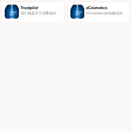
Trustpilot
eCosmetics
我们都是关于消费者的评论。从像您这样的购物者那里获得真实的内幕故事。立即在Trustpilot上阅读、撰写和分享评论。
eCosmetics的创建目的是为您节省多达50％的皮肤护理、护发和您喜爱的化妆品费用，而无需离开家中。我们以最受欢迎的品牌和一流的客户服务为特色，将产品和节省的资金直接提供给您。