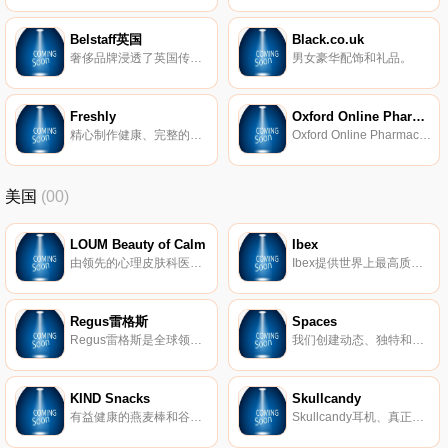
Belstaff英国
Black.co.uk
奢侈品牌浸透了英国传统。浏览Belstaff，寻找标志性的外套和设计师时装与手袋、鞋和配件。
男女豪华配饰和礼品。
Freshly
Oxford Online Pharmacy
精心制作健康、完整的食材，制成新鲜美味的饭菜。然后，他们将它们直接放在环保盒中发送给客户。
Oxford Online Pharmacy是位于英国的在线药房和私人医生咨询服务。作为Frost Pharmacy Group的在线配药部门，该集团还包括实体社区药店。1925年由现任所有者和首席药剂师Stuart Gale的祖父John Frost创立。
美国
(00)
LOUM Beauty of Calm
Ibex
由领先的心理皮肤科医生开发，我们的清洁、无残酷和素食主义者的护肤产品在临床上已证明可以消除压力对皮肤的影响。 因为没有什么比平静更美。
Ibex提供世界上最高质量的美利奴羊毛服装。我们的外套以其顶级的质量和性能在男女之间非常受欢迎。
Regus雷格斯
Spaces
Regus雷格斯是全球领先的工作区提供商。我们建立了无与伦比的办公、协作和会议空间网络，供公司在全球每个城市使用。它是支持每个商机的基础架构。
我们创建动态、独特和创业的空间，以帮助您在我们的团队了解所有后台物流和服务的同时进行思考，创建和协作。在Spaces，我们确保我们的社区可以专注于推动业务发展。
KIND Snacks
Skullcandy
有益健康的燕麦棒和谷物。
Skullcandy耳机、真正的无线耳塞、扬声器等。