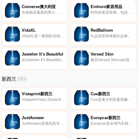
Converse澳大利亚
Einhorn家居用品
在线购买最新的男士、女士和儿童匡威运动鞋和服装。订单满$75免运费。30天轻松退货。
时尚的家居装饰，包括家居用品、墙壁艺术、洗衣、靠垫、陶器和盆栽植物。
VidaXL
RedBalloon
VidaXL是一家国际在线零售商，您可以在这里找到家、花园、车库和自己动手做的项目所需的任何东西。
礼品创意和体验礼品券。
Juwelier It’s Beautiful
Versed Skin
在Juwelier It’s Beautiful购物，可以满足您所有珠宝和配件的需求。
购买Versed Skincare清洁剂、保湿剂、精华液、面膜、果皮和护理品，价格不超过$ 20。获得清洁、无残酷的纯素食产品。
新西兰
(00)
Vistaprint新西兰
Cue新西兰
Vistaprint New Zealand使像您这样的小型企业能够有效地进行自我营销。在线设计和订购定制的印刷营销材料、商业标牌、促销产品以及更多内容！
Cue是澳大利亚最受瞩目的时尚品牌，以创意和创新为设计的重点，Cue标志是鲜明的剪裁和奢华的面料。Cue是澳大利亚当地最大的时装生产商。
JustAnswer
Europcar新西兰
JustAnswer是领先的专家帮助网站，自2003年以来，它回答了超过1600万个问题。客户可以直接与会计师、医生、律师、机械师等聊天。它们以247全天候运行，并且可以在几分钟内提供可靠、快速的支持。
Europcar是全球汽车租赁领域的领导者，Europcar在全球150个国家拥有超过3300个汽车租赁点。