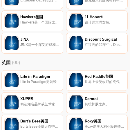
Elizabeth Gage的设计在国际上受到收藏和推崇，超越了时尚、潮流和世代，并被公认为当今英国最好的珠宝设计之一。
捷克最大的建筑材料销售商。
Hawkers德国
11 Honoré
Hawkers是一个国际太阳镜品牌，每个季节有400多种不同的款式。
设计师大码女装。
J!NX
Discount Surgical
J!NX是一个深受游戏和怪异兴趣影响的服装品牌。如果您沉迷于小工具、游戏、计算机、机器人、忍者、爱斯基摩人、灯光闪烁的东西和或几乎任何技术性物品，则需要访问。
在过去的22年中，Discount Surgical销售了多种选择的压缩袜。 我们出售所有主要品牌以及所有不同的样式和压缩等级。
英国
(00)
Life in Paradigm
Red Paddle英国
Life in Paradigm男装设计，让男人在日常生活中感到坚强和无畏。每条生产线都是根据样式、质量和个人情况量身定制的。
世界上最受欢迎的充气式站立式冲浪板(SUP)。
XUPES
Dermoi
精选知名品牌或艺术家的二手和难寻手表、手袋、珠宝和艺术品。
药妆护肤之家。
Burt's Bees英国
Roxy英国
Burts Bees提供天然护肤产品，包括真正的天然护肤产品、护唇产品、婴儿产品等等。
Roxy是澳大利亚极速骑板(Quiksilver)公司旗下热点的品牌，Roxy休闲运动的设计理念受到众多年轻时尚达人的青睐。Roxy主要体现极限运动，自由、挑战的精神，该品牌的男女装、泳装、配饰等都集时尚与运动于一身。