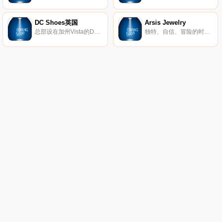
DC Shoes英国
Arsis Jewelry
总部设在加州Vista的DC鞋业公司是引领滑板鞋业的一大品牌，DC的产品已经涵盖了专业滑板鞋、服装、滑雪产品等系列产品。而新推出的DC女装款式将包括鞋子、衣服、滑雪外套和滑雪靴等。随着越来越多的运动品牌推出女装系列，专业女式运动产品市场已经成为炙手可热的产品平台，相信会有更多更好的优秀女性主题专业产品出现在滑板市场中。
独特、自信、冒险的时尚珠宝。