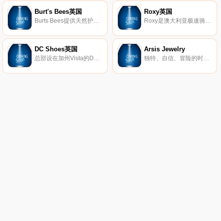
Burt's Bees英国
Roxy英国
Burts Bees提供天然护肤产品，包括真正的天然护肤产品、护唇产品、婴儿产品等等。
Roxy是澳大利亚极速骑板(Quiksilver)公司旗下热点的品牌，Roxy休闲运动的设计理念受到众多年轻时尚达人的青睐。Roxy主要体现极限运动，自由、挑战的精神，该品牌的男女装、泳装、配饰等都集时尚与运动于一身。
DC Shoes英国
Arsis Jewelry
总部设在加州Vista的DC鞋业公司是引领滑板鞋业的一大品牌，DC的产品已经涵盖了专业滑板鞋、服装、滑雪产品等系列产品。而新推出的DC女装款式将包括鞋子、衣服、滑雪外套和滑雪靴等。随着越来越多的运动品牌推出女装系列，专业女式运动产品市场已经成为炙手可热的产品平台，相信会有更多更好的优秀女性主题专业产品出现在滑板市场中。
独特、自信、冒险的时尚珠宝。