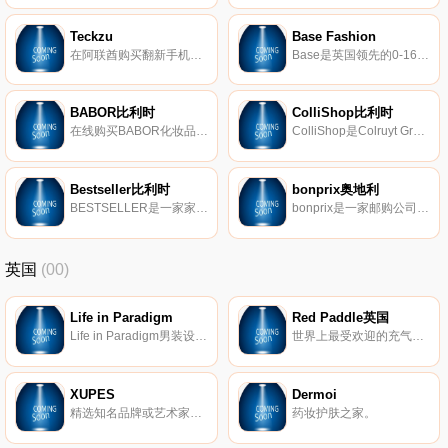
Teckzu
Base Fashion
在阿联酋购买翻新手机和平板电脑。
Base是英国领先的0-16岁男孩和女孩童装零售商。我们提供精选的国际时尚品牌，包括Armani Junior、Polo Ralph Lauren、Moncler、Gucci、Young Versace和Stone Island Junior等。Base在伦敦和东南部设有六个实体店，并设有一个全新的全响应式网络商店，是一家成长中的家族企业，在英国童装市场中占有重要地位，并为未来的增长制定了明确的路线图。
BABOR比利时
ColliShop比利时
在线购买BABOR化妆品和护肤品，德国制造。
ColliShop是Colruyt Group的网上商店，聚集了超过20000个面向全家的品牌商品。
Bestseller比利时
bonprix奥地利
BESTSELLER是一家家族企业，由Merete Bech Povlsen和Troels Holch Povlsen于1975年在丹麦成立。它们为女性、男性、青少年和儿童提供了快速、负担得起的时尚。
bonprix是一家邮购公司，以实惠的价格提供高品质的时尚。
英国
(00)
Life in Paradigm
Red Paddle英国
Life in Paradigm男装设计，让男人在日常生活中感到坚强和无畏。每条生产线都是根据样式、质量和个人情况量身定制的。
世界上最受欢迎的充气式站立式冲浪板(SUP)。
XUPES
Dermoi
精选知名品牌或艺术家的二手和难寻手表、手袋、珠宝和艺术品。
药妆护肤之家。