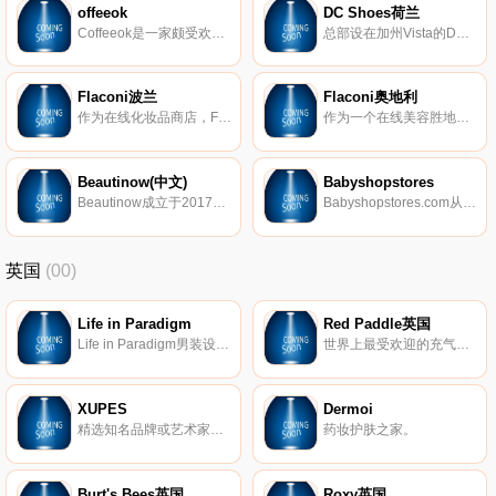
offeeok
DC Shoes荷兰
Сoffeeok是一家颇受欢迎的商店，出售咖啡、茶和相关产品。乌克兰进口咖啡销售的领导者。
总部设在加州Vista的DC鞋业公司是引领滑板鞋业的一大品牌，DC的产品已经涵盖了专业滑板鞋、服装、滑雪产品等系列产品。而新推出的DC女装款式将包括鞋子、衣服、滑雪外套和滑雪靴等。随着越来越多的运动品牌推出女装系列，专业女式运动产品市场已经成为炙手可热的产品平台，相信会有更多更好的优秀女性主题专业产品出现在滑板市场中。
Flaconi波兰
Flaconi奥地利
作为在线化妆品商店，Flaconi提供国际潮流趋势中的各种产品，以及香水、护理、化妆品、头发、配件和高级产品等世界上最好的品牌。Flaconi系列包括来自600多个品牌的40000多种产品，并不断扩展新品牌和产品。
作为一个在线美容胜地，Farconi提供广泛的国际美容趋势和来自香水、护理、化妆和头发领域的顶级品牌。Flaconi系列包括来自600多个品牌的40000多种产品。
Beautinow(中文)
Babyshopstores
Beautinow成立于2017年，坐标荷兰，是欧洲大型美妆护肤零售电商，在线提供各种大牌、小众护肤品超过5000余种，产品范围涵盖化妆、护肤、香氛、身体护理、防晒修复、洗护造型、美容工具、营养保健、男士护理等类别，让您一站式购买全球好物，去探索巨大的美妆护肤世界，一起“即刻美丽”。
Babyshopstores.com从230多家家庭友好的商店中为小孩子们带来了最好的选择。
英国
(00)
Life in Paradigm
Red Paddle英国
Life in Paradigm男装设计，让男人在日常生活中感到坚强和无畏。每条生产线都是根据样式、质量和个人情况量身定制的。
世界上最受欢迎的充气式站立式冲浪板(SUP)。
XUPES
Dermoi
精选知名品牌或艺术家的二手和难寻手表、手袋、珠宝和艺术品。
药妆护肤之家。
Burt's Bees英国
Roxy英国