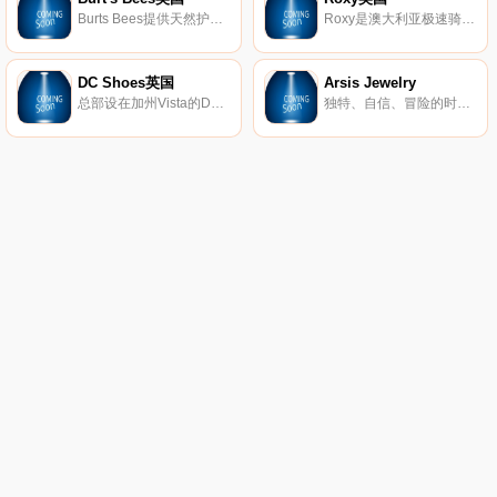
Burts Bees提供天然护肤产品，包括真正的天然护肤产品、护唇产品、婴儿产品等等。
Roxy是澳大利亚极速骑板(Quiksilver)公司旗下热点的品牌，Roxy休闲运动的设计理念受到众多年轻时尚达人的青睐。Roxy主要体现极限运动，自由、挑战的精神，该品牌的男女装、泳装、配饰等都集时尚与运动于一身。
DC Shoes英国
Arsis Jewelry
总部设在加州Vista的DC鞋业公司是引领滑板鞋业的一大品牌，DC的产品已经涵盖了专业滑板鞋、服装、滑雪产品等系列产品。而新推出的DC女装款式将包括鞋子、衣服、滑雪外套和滑雪靴等。随着越来越多的运动品牌推出女装系列，专业女式运动产品市场已经成为炙手可热的产品平台，相信会有更多更好的优秀女性主题专业产品出现在滑板市场中。
独特、自信、冒险的时尚珠宝。