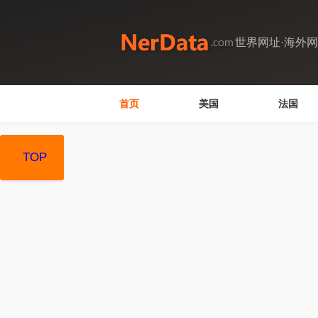
世界网址·海外
首页
美国
法国
TOP
TOP