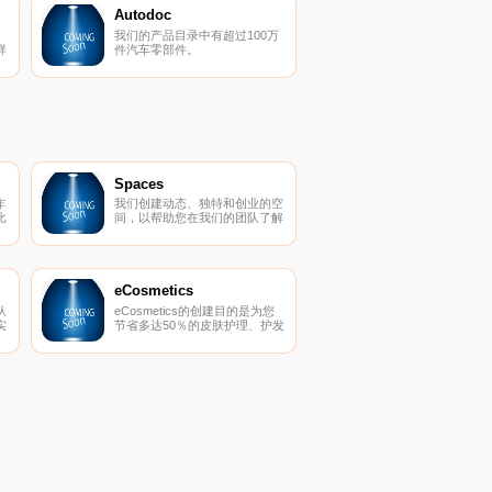
Autodoc
，
我们的产品目录中有超过100万
样
件汽车零部件。
Spaces
作
我们创建动态、独特和创业的空
比
间，以帮助您在我们的团队了解
，
所有后台物流和服务的同时进行
它
思考，创建和协作。在
Spaces，我们确保我们的社区
可以专注于推动业务发展。
eCosmetics
从
eCosmetics的创建目的是为您
实
节省多达50％的皮肤护理、护发
上
和您喜爱的化妆品费用，而无需
离开家中。我们以最受欢迎的品
牌和一流的客户服务为特色，将
产品和节省的资金直接提供给
您。