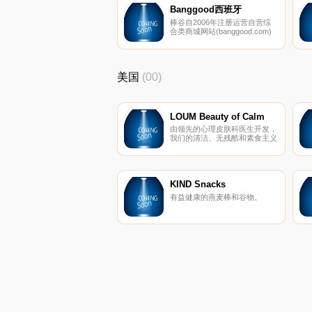
Banggood西班牙
棒谷自2006年注册运营自营综
合类商城网站(banggood.com)
以来，注册用户遍及全球一百多
个国家，日访问量超过100万。
现主营产品涵盖20多个种类，共
计10万多种商品，如：手机、电
美国
(00)
脑、数码配件、摄影摄像等电子
产品、 玩具航模类、户外运动
休闲类，婚纱婚礼用品、服装、
鞋靴、箱包配饰类，家居、家
纺、厨卫等类别，产品性价比
LOUM Beauty of Calm
高，深受海外商家消费者青睐。
由领先的心理皮肤科医生开发，
我们的清洁、无残酷和素食主义
者的护肤产品在临床上已证明可
以消除压力对皮肤的影响。 因
为没有什么比平静更美。
KIND Snacks
有益健康的燕麦棒和谷物。