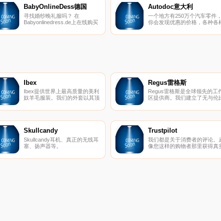
BabyOnlineDess德国
Autodoc意大利
寻找婚纱晚礼服吗？ 在
一个地方有250万个汽车零件
Babyonlinedress.de上在线购买
你会发现优惠的价格，各种各
婚纱、晚礼服、舞会礼服和婚礼
的品牌。
宴会礼服。
Ibex
Regus雷格斯
Ibex提供世界上最高质量的美利
Regus雷格斯是全球领先的工
奴羊毛服装。我们的外套以其顶
区提供商。我们建立了无与伦
级的质量和性能在男女之间非常
的办公、协作和会议空间网络
受欢迎。
供公司在全球每个城市使用。
是支持每个商机的基础架构。
Skullcandy
Trustpilot
Skullcandy耳机、真正的无线耳
我们都是关于消费者的评论。
塞、扬声器等。
像您这样的购物者那里获得真
的内幕故事。立即在Trustpilot
阅读、撰写和分享评论。