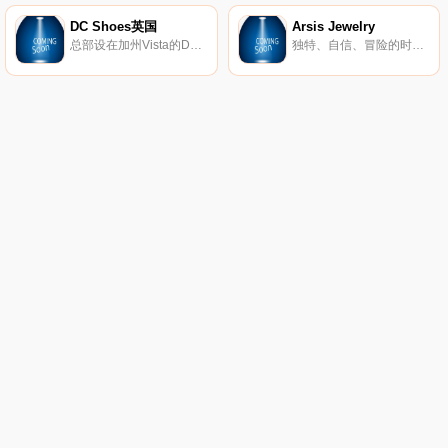
DC Shoes英国
Arsis Jewelry
总部设在加州Vista的DC鞋业公司是引领滑板鞋业的一大品牌，DC的产品已经涵盖了专业滑板鞋、服装、滑雪产品等系列产品。而新推出的DC女装款式将包括鞋子、衣服、滑雪外套和滑雪靴等。随着越来越多的运动品牌推出女装系列，专业女式运动产品市场已经成为炙手可热的产品平台，相信会有更多更好的优秀女性主题专业产品出现在滑板市场中。
独特、自信、冒险的时尚珠宝。