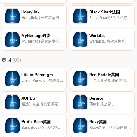
Homylink
Black Shark法国
Homylink是一家床垫网上商店，可为您带来最佳的睡眠体验。
Black Shark认为手机游戏具有无限潜力。Black Shark专注于所有这些方面，不仅创造了世界上最强大的游戏手机，还创造了一个令人惊叹的游戏玩家社区。
MyHeritage丹麦
Werlabs
MyHeritage是家族史研究和DNA测试的领先服务，全球拥有1亿用户。
Werlabs出售健康检查。您可以在线预订，在当天到达采样点并获得您的第一个测试结果。
英国
(00)
Life in Paradigm
Red Paddle英国
Life in Paradigm男装设计，让男人在日常生活中感到坚强和无畏。每条生产线都是根据样式、质量和个人情况量身定制的。
世界上最受欢迎的充气式站立式冲浪板(SUP)。
XUPES
Dermoi
精选知名品牌或艺术家的二手和难寻手表、手袋、珠宝和艺术品。
药妆护肤之家。
Burt's Bees英国
Roxy英国
Burts Bees提供天然护肤产品，包括真正的天然护肤产品、护唇产品、婴儿产品等等。
Roxy是澳大利亚极速骑板(Quiksilver)公司旗下热点的品牌，Roxy休闲运动的设计理念受到众多年轻时尚达人的青睐。Roxy主要体现极限运动，自由、挑战的精神，该品牌的男女装、泳装、配饰等都集时尚与运动于一身。