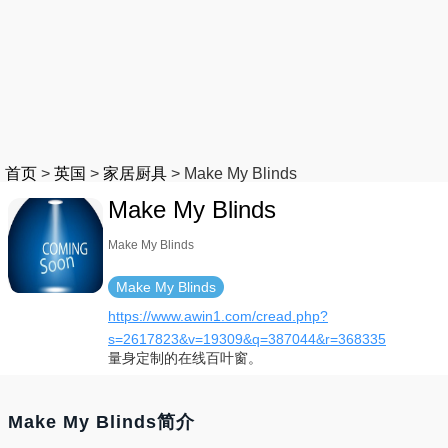
首页
>
英国
>
家居厨具
>
Make My Blinds
Make My Blinds
Make My Blinds
Make My Blinds
https://www.awin1.com/cread.php?
s=2617823&v=19309&q=387044&r=368335
量身定制的在线百叶窗。
Make My Blinds简介