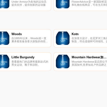
Under Armour为各地的运动员
FlowerAdvisor是一家国际鲜花
提供支持，提供创新的运动服
和礼物在线商店，可在当天和
装、鞋子和配饰。从1996年开
二天发货到全球100多个国家
始，Under Armour已发展成为
区。
美国第二大体育品牌，并得到了
著名运动员的认可。最初专注于
训练和跑步，Under Armour在
高尔夫和篮球方面也取得了长足
的发展。
Woods
Kotn
自1885年以来，Woods就一直
在加拿大设计，在尼罗河三角
秉承着装备加拿大探险的传统，
制造，符合道德和可持续性。
以可靠、精巧的设计激发着下一
购100%埃及长绒棉优质基本
代冒险家的灵感。Woods在加拿
款。每次购买都会资助新学校
大设计和开发，可满足当今户外
专家的需求，提供帐篷、睡袋、
垫子、气垫以及露营家具和配
Little Burgundy
Mountain Hardwear加拿大
件，帮助他们继承Woods的探索
查看最热门的品牌和最新款式的
Mountain Hardwear是总部位
和冒险传统。
男女运动、靴子和凉鞋。
美国加州,世界知名户外品牌之
Little Burgundy于2008年在我们
一，主要生产户外服饰、帐棚
位于魁北克蒙特利尔的同名社区
睡袋系列等。其产品以顶级材
中成立。本地化和与我们根源保
质，创新设计和科技含量著称
持联系的观念是我们品牌DNA的
比起其它品牌，
关键。Little Burgundy是一个品
Mountain Hardwear更加能够
牌鞋履目的地，我们以独特的风
现出不受局限、勇于创新的做
格来彰显品味。Little Burgundy
法，设计出领导业界的产品。
在加拿大设有39多家商店，提供
市场上最好的品牌，例如
adidas、Converse、Nike、
Vans和Herschel Supply。