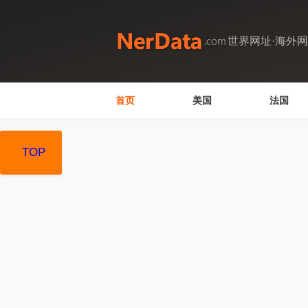
世界网址·海外
首页
美国
法国
TOP
TOP