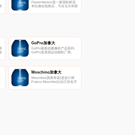
FlowerAdvisor是一家国际鲜花
第
和礼物在线商店，可在当天和第
地
二天发货到全球100多个国家地
区。
GoPro加拿大
洲
GoPro最新的摄像机产品系列。
选
GoPro是美国运动相机厂商。
GoPro的相机现已被冲浪、滑
。
雪、极限自行车及跳伞等极限运
动团体广泛运用，因
而“GoPro”也几乎成为“极限运动
专用相机”的代名词。
Moschino加拿大
于
Moschino(莫斯奇诺)是设计师
Franco Moschino以自己的名字
、
命名的一个意大利品牌，创立于
1983年，产品以设计怪异著
。
称，风格高贵迷人、时尚幽默、
俏皮为主线，主要产品有高级成
表
衣、牛仔装、晚宴装及服装配
饰。