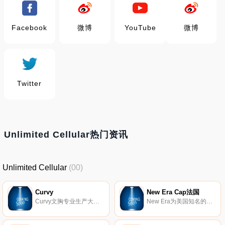
Facebook
微博
YouTube
微博
Twitter
Unlimited Cellular热门资讯
Unlimited Cellular
(00)
Curvy
New Era Cap法国
Curvy文胸专业生产大号文胸和E罩杯、F罩杯、G罩杯文胸，内衣种类不断增加，直至K罩杯。我们相信所有的女性都应该感到自己的力量和美丽，我们的目标是通过提供越来越多的舒适、支持和时尚的胸罩和内衣。
New Era为美国知名的制帽品牌，除了生产美国职篮(NBA)、美式职业足球(NFL)的球帽之外，最风行的便是美国职棒大联盟(MLB)的帽子系列。随著许多嘻哈明星、影视名人佩戴New Era帽子，New Era帽子跨出运动范畴，受到喜欢街头文化及运动休闲人士的欢迎，成为最新的时尚穿著指标。