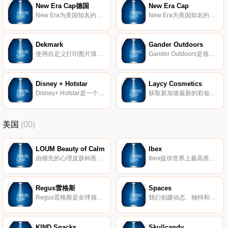
New Era Cap德国
New Era Cap
New Era为美国知名的制帽品牌，除了生产美国职篮(NBA)、美式职业足球(NFL)的球帽之外，最风行的便是美国职棒大联盟(MLB)的帽子系列。随著许多嘻哈明星、影视名人佩戴New Era帽子，New Era帽子跨出运动范畴，受到喜欢街头文化及运动休闲人士的欢迎，成为最新的时尚穿著指标。
New Era为美国知名的制帽品牌，除了生产美国职篮(NBA)、美式职业足球(NFL)的球帽之外，最风行的便是美国职棒大联盟(MLB)的帽子系列。随著许多嘻哈明星、影视名人佩戴New Era帽子，New Era帽子
Dekmark
Gander Outdoors
使用自定义打印图片填充您的家庭办公室和房间，使您的一天更加美好！
Gander Outdoors是领先的户外零售商，在当地社区和在线运营，可为客户提供服务，无论他们身在何处。 该商店为户外运动爱好者提供与当地和季节性相关的产品，价格具有竞争力，可以满足其家庭的户外需求。
Disney + Hotstar
Laycy Cosmetics
Disney+ Hotstar是一个在线视频流媒体平台，由Star India Private Limited的全资子公司Novi Digital Entertainment Private Limited拥有。Disney+ Hotstar目前提供超过10万小时的电视内容和9种语言的电影，并直播每一项主要运动。高度发展的视频流技术和对跨设备和平台体验质量的高度关注，使迪士尼+Hotstar成为顶级(OTT)视频消费者最完整的视频目的地。
获取新加坡最新的彩妆品牌。
美国
(00)
LOUM Beauty of Calm
Ibex
由领先的心理皮肤科医生开发，我们的清洁、无残酷和素食主义者的护肤产品在临床上已证明可以消除压力对皮肤的影响。 因为没有什么比平静更美。
Ibex提供世界上最高质量的美利奴羊毛服装。我们的外套以其顶级的质量和性能在男女之间非常受欢迎。
Regus雷格斯
Spaces
Regus雷格斯是全球领先的工作区提供商。我们建立了无与伦比的办公、协作和会议空间网络，供公司在全球每个城市使用。它是支持每个商机的基础架构。
我们创建动态、独特和创业的空间，以帮助您在我们的团队了解所有后台物流和服务的同时进行思考，创建和协作。在Spaces，我们确保我们的社区可以专注于推动业务发展。
KIND Snacks
Skullcandy