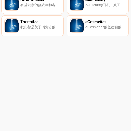
有益健康的燕麦棒和谷物。
Skullcandy耳机、真正的无线耳塞、扬声器等。
Trustpilot
eCosmetics
我们都是关于消费者的评论。从像您这样的购物者那里获得真实的内幕故事。立即在Trustpilot上阅读、撰写和分享评论。
eCosmetics的创建目的是为您节省多达50％的皮肤护理、护发和您喜爱的化妆品费用，而无需离开家中。我们以最受欢迎的品牌和一流的客户服务为特色，将产品和节省的资金直接提供给您。