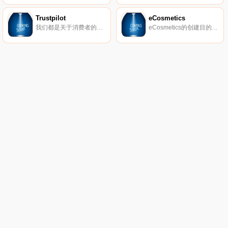
Trustpilot
eCosmetics
我们都是关于消费者的评论。从像您这样的购物者那里获得真实的内幕故事。立即在Trustpilot上阅读、撰写和分享评论。
eCosmetics的创建目的是为您节省多达50％的皮肤护理、护发和您喜爱的化妆品费用，而无需离开家中。我们以最受欢迎的品牌和一流的客户服务为特色，将产品和节省的资金直接提供给您。