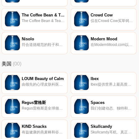
The Coffee Bean & Tea Leaf
Crowd Cow
The Coffee Bean & Tea Leaf是一家美国咖啡连锁店，成立于1963年。它由Jollibee Food Corp.拥有和运营，其公司总部位于菲律宾的Pasig。截至2017年，该连锁店在美国和其他31个国家地区拥有1000多家自营和特许商店。
仅在Crowd Cow买草饲料牛排、牧场精制牛肉、牧场鸡肉、传统猪肉以及更多其他地方找不到的东西，直接送到您家门口。
Nisolo
Modern Mood
符合道德规范的鞋子和配饰。
在ModernMood.com以最优惠的价格提供高品质、价格优惠的家具和家居装饰，为您的居家增添气氛。 所有类别的所有订单均可免费送货：家具、地毯、床上用品和浴室、家居装饰、户外、枕头等。
美国
(00)
LOUM Beauty of Calm
Ibex
由领先的心理皮肤科医生开发，我们的清洁、无残酷和素食主义者的护肤产品在临床上已证明可以消除压力对皮肤的影响。 因为没有什么比平静更美。
Ibex提供世界上最高质量的美利奴羊毛服装。我们的外套以其顶级的质量和性能在男女之间非常受欢迎。
Regus雷格斯
Spaces
Regus雷格斯是全球领先的工作区提供商。我们建立了无与伦比的办公、协作和会议空间网络，供公司在全球每个城市使用。它是支持每个商机的基础架构。
我们创建动态、独特和创业的空间，以帮助您在我们的团队了解所有后台物流和服务的同时进行思考，创建和协作。在Spaces，我们确保我们的社区可以专注于推动业务发展。
KIND Snacks
Skullcandy
有益健康的燕麦棒和谷物。
Skullcandy耳机、真正的无线耳塞、扬声器等。