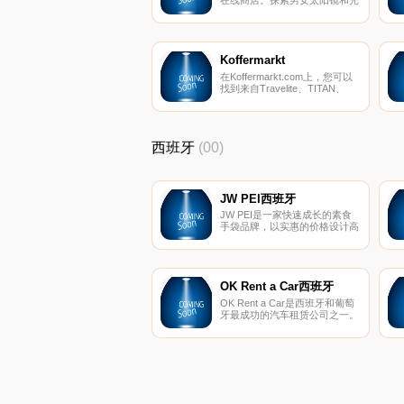
学眼镜。精湛的工艺。免费送货
和退货。
Koffermarkt
在Koffermarkt.com上，您可以
找到来自Travelite、TITAN、
March15、Spiegelburg和B＆
W International等知名制造商的
各种行李箱和运输箱以及户外手
提箱。 我们提供行李箱、拉杆
西班牙
(00)
箱、旅行袋、背包和商务行李箱
的最新趋势和产品系列。
JW PEI西班牙
JW PEI是一家快速成长的素食
手袋品牌，以实惠的价格设计高
品质的无动物皮革手袋。可持续
发展品牌概念在VOGUE和
GLAMOR等全球时尚杂志中得
到了高度评​​价。
OK Rent a Car西班牙
OK Rent a Car是西班牙和葡萄
牙最成功的汽车租赁公司之一。
OK Rent Car拥有市场上最新的
型号并配备齐全。