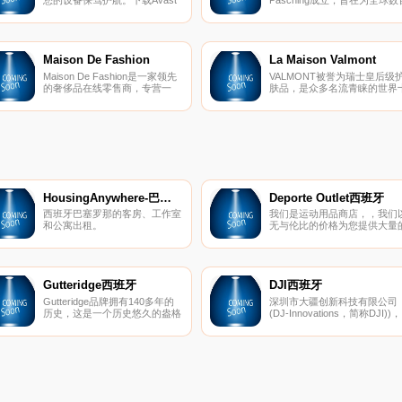
免费杀软件和反间谍软件,以对
万只宠物创造更安全的环
您的PC、Mac和Android提供保
境。 Tractive利用最新技术开
护。
宠物可穿戴设备，应用程序和
线服务； 与他们心爱的宠物一
起为宠物主人和宠物爱好者提
Maison De Fashion
La Maison Valmont
更多的幸福，安全和内心的平
Maison De Fashion是一家领先
VALMONT被誉为瑞士皇后级
静。 Tractive背后是一支敬业
的奢侈品在线零售商，专营一
肤品，是众多名流青睐的世界
充满活力和经验丰富的国际团
线、设计师、当代和高级运动服
大护肤品牌之一，倍受欧洲皇
队，该团队一直在努力寻找新
装、鞋类和配件。一家知名的在
室、贵族追捧，法国前总统戴
创新方式来满足和满足其客户
线奢侈品零售商，在奢侈品时尚
乐，伊朗前皇后及公主，罗马
用户。
领域拥有超过25年的经验，为您
亚及希腊国王，英格丽^褒曼。
带来不断发展的最新设计师时
索非亚^罗兰等等都是
尚，从令人垂涎的国际领先时装
VALMONT的支持者
公司和前沿品牌中进行选择，使
您的风格更加完美。
HousingAnywhere-巴塞罗那
Deporte Outlet西班牙
西班牙巴塞罗那的客房、工作室
我们是运动用品商店，，我们
和公寓出租。
无与伦比的价格为您提供大量
运动服装和配件目录。
Gutteridge西班牙
DJI西班牙
Gutteridge品牌拥有140多年的
深圳市大疆创新科技有限公司
历史，这是一个历史悠久的盎格
(DJ-Innovations，简称DJI))，
鲁-那不勒斯的标志，体现了制
2006年由香港科技大学毕业生
衣传统和工艺的迷人融合，独特
汪滔等人创立，是全球领先的
的价值体现了该品牌永恒的优
人飞行器控制系统及无人机解
雅。
方案的研发和生产商，客户遍
全球100多个国家。通过持续
创新，大疆致力于为无人机工
业、行业用户以及专业航拍应