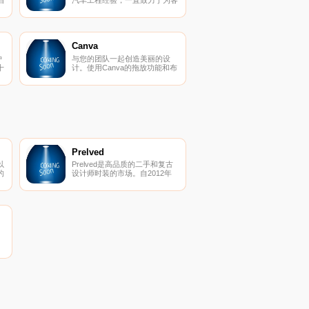
户提供具有竞争力的价格、最好
发
的质量和优质的售后服务的高性
在
能汽车零部件。自2006年以
来，Maxpeedingrods已为300多
供
万客户提供服务。
Canva
护
与您的团队一起创造美丽的设
，
十
计。使用Canva的拖放功能和布
局来设计、分享和打印名片、徽
的
高
标、演示文稿等。
和
尼
Prelved
以
Prelved是高品质的二手和复古
的
设计师时装的市场。自2012年
中以来，已有50多万的会员购买
和出售服装、鞋子、手袋和配
饰，从经典设计师产品到最新品
牌和趋势。
无
决
布
的
用