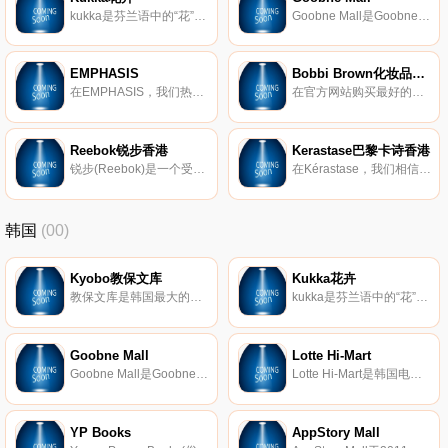
kukka是芬兰语中的“花”。我们的目标是在韩国的日常生活中散布芬兰人的赏花文化。我们相信，可以在韩国创建出色的花卉品牌。他们是充满激情和创造力的人，他们开辟了各种可以尝试的花朵的可能性，并始终面临新的挑战。正确的答案不存在，因为我们还没有找到答案，我们正沿着一条道路找到它。
Goobne Mall是Goobne的在线购物中心。自从2005年推出以来，Goobne鸡肉已通过向用户提供“健康鸡肉”的服务，成为了韩国最受欢迎的烤箱烤鸡肉品牌。由于Goobne鸡肉不使用任何一滴有机食品，其所含的反式脂肪，碳水化合物，钠和卡路里含量也较低。油在烹饪过程中。一旦将鸡肉在烤箱内烤制，它的外层就会酥脆，里面有多汁的肉，这给了鸡肉本身真正的味道。
EMPHASIS
Bobbi Brown化妆品香港
在EMPHASIS，我们热衷于创造出通用，时尚的珠宝，让您以与任何风格互补的优雅设计来表达自己。我们的徽标以雄伟的皇冠轮廓为标志，是我们使命的骄傲象征：帮助女性表达女性魅力的许多迷人角度。
在官方网站购买最好的化妆品，Bobbi Brown化妆品和护肤品。了解Bobbi的最新造型，化妆技巧。
Reebok锐步香港
Kerastase巴黎卡诗香港
锐步(Reebok)是一个受美国启发的全球品牌，在健身方面拥有深厚的底蕴。实际上，我们的使命是成为世界上最好的健身品牌。在锐步，我们知道卓越不在于静止不动。我们拥有突破界限的悠久历史。我们是帮助健身运动的品牌，该运动永远改变了我们看氨纶和头带的方式。现在已经不是1980年代了，但是今天，我们继续勇于做每件事。我们充满好奇，挑衅，机智和出乎意料。我们是锐步。
在Kérastase，我们相信对美的解释不是单一的，而是无限的。我们会增强所有类型的美丽，文化，视野……以及所有类型的头发。在世界上，头发的日常工作完全与卫生有关，Kerastase于1964年发明了护发产品。
韩国
(00)
Kyobo教保文库
Kukka花卉
教保文库是韩国最大的书店连锁店。大约有230万本电子图书，因此您可以轻松找到所需的任何书籍。
kukka是芬兰语中的“花”。我们的目标是在韩国的日常生活中散布芬兰人的赏花文化。我们相信，可以在韩国创建出色的花卉品牌。他们是充满激情和创造力的人，他们开辟了各种可以尝试的花朵的可能性，并始终面临新的挑战。正确的答案不存在，因为我们还没有找到答案，我们正沿着一条道路找到它。
Goobne Mall
Lotte Hi-Mart
Goobne Mall是Goobne的在线购物中心。自从2005年推出以来，Goobne鸡肉已通过向用户提供“健康鸡肉”的服务，成为了韩国最受欢迎的烤箱烤鸡肉品牌。由于Goobne鸡肉不使用任何一滴有机食品，其所含的反式脂肪，碳水化合物，钠和卡路里含量也较低。油在烹饪过程中。一旦将鸡肉在烤箱内烤制，它的外层就会酥脆，里面有多汁的肉，这给了鸡肉本身真正的味道。
Lotte Hi-Mart是韩国电子产品零售商。从大型家用电器到小型电子产品，Lotte Hi-Mart为他们的客户提供最多样的选择。
YP Books
AppStory Mall