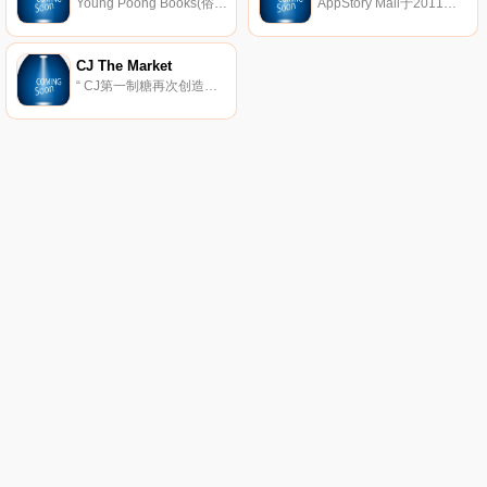
Young Poong Books(俗称YP图书)是一家主要的韩国书店，总部位于韩国首尔江南区。 YP Books是Young Poong Group的子公司，是韩国三大书店公司之一。
AppStory Mall于2011年2月成立，是一个出售智能时代所需的各种智能相关配件和专用IT产品的在线购物中心，以超低的价格提供各种高质量的产品。
CJ The Market
“ CJ第一制糖再次创造了一种新的饮食文化。” CJ Market是CJ第一制糖的在线购物商城，向客户提供CJ第一制糖家庭代餐品牌。