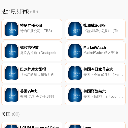
芝加哥太阳报
(00)
特纳广播公司
盐湖城论坛报
特纳广播公司（TBS）是美国媒体人泰德特纳创办的有线电视频道经营者，建立于1970年。1996年10月10日，被时代华纳收购，成为其子公司。其创设的频道有CNN、卡通频道、Boomerang等。TBS最初播出电影及无线电视网的节目，之后，该
《盐湖城论坛报》（The Salt Lake Tribune）是美国犹他州的当地媒体，创办于1870年，该论坛报以印刷媒体为主，也有自己的网站sltrib，网站在当地有很大的用户群。融和了参考性、知识性、启发性、趣味性、可读性于一体，是广大
德拉吉报道
MarketWatch
德拉吉报道（Drudgenbsp;Report）是一家美国新闻网站，由马特德拉吉（MattDrudge）创办和运营。网站保持了上世纪90年代的简陋布局，没有视频、没有搜索优化、没有幻灯片，也没有原创内容；但就是这么一个网站产生新闻转链流量
MarketWatch成立于1997年，侧重报道世界各国和各地区的商业行情的经济类杂志。该新闻网站以消息可靠、文章犀利而闻名。文字简洁，信息量大为其特色。以报道政府的重要文件和重要人物的言论为主，对热点问题报道具有一定权
巴尔的摩太阳报
美国今日家具杂志
《巴尔的摩太阳报》创刊于1837年，是美国历史较久的著名日报，隶属论坛公司，有多个地方版。2001年3月至9月平均每日发行量306341份，居全国第二十八位；星期天版发行量474230份，居全国第二十二位。
美国《今日家具》（Furniturenbsp;Today）创刊于1976年，经过40年的发展和经验积累，《今日家具》已成为行业领袖最为信任的刊物。基于多年在国际家居市场和中国家居市场的深厚积累和深刻了解，以及开阔的事业和专业的B2B媒体
美国V杂志
美国预防杂志
美国《V》创办于1999年，该杂志以时尚元素为主，在全球具有一定的影响力和权威性。杂志封面是每期设定一个封面主题，如英雄、肥胖、年龄等，另有2003年起开始出版的男性版《VMAN》，《V》杂志的封面固定版式是一个巨大的
美国《预防》（Prevention）杂志，创刊于1950年。它刊登在预防科研，教学，实践和政策等方面的文章，希望通过科学的生活方式来帮助人们健康生活。该杂志定期出版主题增刊，致力于区域社区预防等。原始研究出版旨在预防慢
美国
(00)
LOUM Beauty of Calm
Ibex