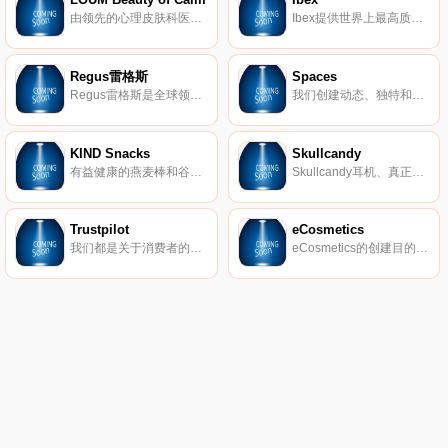
由领先的心理皮肤科医生开发，我们的清洁、无残酷和素食主义者的护肤产品在临床上已证明可以消除压力对皮肤的影响。 因为没有什么比平静更美。
Ibex提供世界上最高质量的美利奴羊毛服装。我们的外套以其顶级的质量和性能在男女之间非常受欢迎。
Regus雷格斯
Spaces
Regus雷格斯是全球领先的工作区提供商。我们建立了无与伦比的办公、协作和会议空间网络，供公司在全球每个城市使用。它是支持每个商机的基础架构。
我们创建动态、独特和创业的空间，以帮助您在我们的团队了解所有后台物流和服务的同时进行思考，创建和协作。在Spaces，我们确保我们的社区可以专注于推动业务发展。
KIND Snacks
Skullcandy
有益健康的燕麦棒和谷物。
Skullcandy耳机、真正的无线耳塞、扬声器等。
Trustpilot
eCosmetics
我们都是关于消费者的评论。从像您这样的购物者那里获得真实的内幕故事。立即在Trustpilot上阅读、撰写和分享评论。
eCosmetics的创建目的是为您节省多达50％的皮肤护理、护发和您喜爱的化妆品费用，而无需离开家中。我们以最受欢迎的品牌和一流的客户服务为特色，将产品和节省的资金直接提供给您。