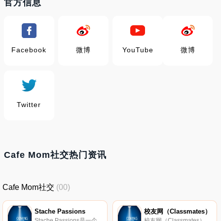
官方信息
Facebook
微博
YouTube
微博
Twitter
Cafe Mom社交热门资讯
Cafe Mom社交
(00)
Stache Passions
校友网（Classmates）
Stache Passions是一个免费胡须社交网站，即为对胡须感兴趣的单身朋友提供结交朋友和伴侣的平台。该网站采用群组的方式，让用户可以加入到自己感兴趣的胡须小组。
校友网（Classmates）是校友录模式社交网站的鼻祖，也是美国第三大社交网站。该网站汇集了美国、加拿大、法国、德国、瑞典等全部学校的资源名录，并且首创了校友录相册、班级留言、朋友圈等社交功能。