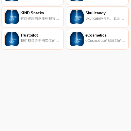
KIND Snacks
Skullcandy
有益健康的燕麦棒和谷物。
Skullcandy耳机、真正的无线耳塞、扬声器等。
Trustpilot
eCosmetics
我们都是关于消费者的评论。从像您这样的购物者那里获得真实的内幕故事。立即在Trustpilot上阅读、撰写和分享评论。
eCosmetics的创建目的是为您节省多达50％的皮肤护理、护发和您喜爱的化妆品费用，而无需离开家中。我们以最受欢迎的品牌和一流的客户服务为特色，将产品和节省的资金直接提供给您。