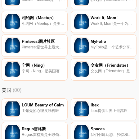
相约网（Meetup）
Work It, Mom!
相约网（Meetup）是美国一个付费会员制社交门户网站（一般是12至19美元每月），总部设在纽约。用户可以通过会员注册，在相约网上加入自己感兴趣的群组和主题，包括读书、烹饪、运动、电影、健康等，从而结识到志同道合
Work It, Mom!是一个为妈妈们丰富生活的社交网站。妈妈用户们可以通过博客，社区资源或社交等方式来分享她们的想法、经验和建议等，从而丰富自己的生活乐趣，赶走家庭和工作带来的疲劳。
Pinterest图片社区
MyFolio
Pinterest是世界上最大的图片分享社区，位居全球最热门社交网的前十名，以及Alexa排名前五十名。该网站采用瀑布流的方式展示图片，最新图片会自动加载到页面底部，因此用户无需翻页，且视觉上能具有很好的对比性。
MyFolio是一个艺术分享和交流平台，汇集了大量艺术家的作品和创意。用户可以通过该网站建立自己的个人主页和作品集，并用视频、图片、音频等方式进行分享和交流，同时，还可以跟艺术家进行在线互动。
宁网（Ning）
交友网（Friendster）
宁网（Ning）是美国著名的兴趣爱好分享交流平台，于2005年9月在加利福尼亚州帕洛阿尔托市创建。每天都有超过几百万用户通过该网站晒出自己的博客、照片、视频等，并找到志同道合的朋友或伴侣。
交友网（Friendster）是全球社交网站的鼻祖，创建于2002年。由于Facebook和MySpace等社交网站的建立，交友网被迫转移至海外，主要用户来自亚洲，尤其是印度尼西亚和菲律宾。
美国
(00)
LOUM Beauty of Calm
Ibex
由领先的心理皮肤科医生开发，我们的清洁、无残酷和素食主义者的护肤产品在临床上已证明可以消除压力对皮肤的影响。 因为没有什么比平静更美。
Ibex提供世界上最高质量的美利奴羊毛服装。我们的外套以其顶级的质量和性能在男女之间非常受欢迎。
Regus雷格斯
Spaces
Regus雷格斯是全球领先的工作区提供商。我们建立了无与伦比的办公、协作和会议空间网络，供公司在全球每个城市使用。它是支持每个商机的基础架构。
我们创建动态、独特和创业的空间，以帮助您在我们的团队了解所有后台物流和服务的同时进行思考，创建和协作。在Spaces，我们确保我们的社区可以专注于推动业务发展。