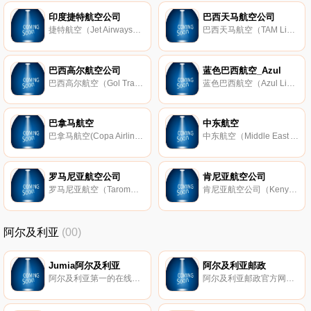
印度捷特航空公司
巴西天马航空公司
捷特航空（Jet Airways）是印度的一家航空公司，成立于1993年，总部位于孟买，枢纽机场为贾特拉帕蒂希瓦吉国际机场，拥有152架客机，通航76个城市。
巴西天马航空（TAM Linhas Areas，塔姆航空）是巴西最大的航空公司，成立于1961年，总部位于圣保罗，枢纽机场为孔戈尼亚斯国际机场及圣保罗国际机场，是 寰宇一家 成员。
巴西高尔航空公司
蓝色巴西航空_Azul
巴西高尔航空（Gol Transportes Areos）是仅次于天马航空的巴西第二大航空公司，成立于2000年，总部位于圣保罗，拥有137架飞机，通航75个城市（数据截止：2015年4月）。
蓝色巴西航空（Azul Linhas Areas Brasileiras，Azul航空）是巴西的一家廉价航空公司，成立于2008年，总部位于巴鲁埃里，通航巴西、美国的100多个城市。
巴拿马航空
中东航空
巴拿马航空(Copa Airlines)是巴拿马国家航空公司，成立于1944年，1947年开始运营，总部位于巴拿马城，重点机场包括埃尔多拉多国际机场、拉奥罗拉国际机场等，为 星空联盟 成员。
中东航空（Middle East Airlines）是黎巴嫩国家航空公司，成立于1945年，总部位于贝鲁特，枢纽机场为贝鲁特-拉菲克哈里里国际机场，为 天合联盟 成员，主要经营至中东、非洲、欧洲的航线。
罗马尼亚航空公司
肯尼亚航空公司
罗马尼亚航空（Tarom，Transporturile Aeriene Romne）是罗马尼亚国家航空公司，成立于1920年，枢纽机场为亨利科安德国际机场，为天合联盟成员，通航50多个城市。
肯尼亚航空公司（Kenya Airways）是肯尼亚最大的航空公司，成立于1977年，总部位于内罗毕，枢纽机场为乔莫肯雅塔国际机场，为 天合联盟 成员。
阿尔及利亚
(00)
Jumia阿尔及利亚
阿尔及利亚邮政
阿尔及利亚第一的在线销售网站。您可以在阿尔及利亚互联网购物第一名Jumia上享受到超值优惠。您会发现那里的商品价格低廉：男人的衣服、女人的鞋子、智能手机、手表、太阳镜等。
阿尔及利亚邮政官方网站。