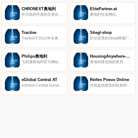
CHRONEXT奥地利
ElitePartner.at
作为高档手表的交易在线平台，CHRONEXT支持制造商、经销商和客户购买、出售或交易手表。我们的产品组合包括80多个著名品牌，例如劳力士、百年灵、欧米茄和百达翡丽。
奥地利交友网站。
Tractive
Stiegl-shop
Tractive于2012年在奥地利Pasching成立，旨在为全球数百万只宠物创造更安全的环境。 Tractive利用最新技术开发宠物可穿戴设备，应用程序和在线服务； 与他们心爱的宠物一起为宠物主人和宠物爱好者提供更多的幸福，安全和内心的平静。 Tractive背后是一支敬业，充满活力和经验丰富的国际团队，该团队一直在努力寻找新的创新方式来满足和满足其客户和用户。
萨尔茨堡的Stiegl啤酒厂以其最高水平的酿造技术而闻名。自1492年成立以来，Stiegl已从一家小型区域啤酒厂发展成为奥地利领先的私人啤酒厂。
Philips奥地利
HousingAnywhere-维也纳
飞利浦奥地利官方网站，购买飞利浦产品。
奥地利维也纳的客房、工作室和公寓出租。
eGlobal Central AT
Reifen Pneus Online
eGlobal Central Europe提供折扣优惠，并免费提供最新配件、数码单反相机、镜头、手机、相机、平板电脑、音频等产品。
在线提供便宜的轮胎和最优惠的价格。在这里，您可以找到米其林的轮胎，以及汽车和四轮驱动轮胎的知名品牌，以及以优惠价格选择的踏板车和摩托车轮胎。