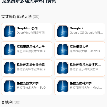
克莱姆斯多瑙大学热门资讯
克莱姆斯多瑙大学
(00)
DeepMind公司
Google X
DeepMind公司是英国的一家人工智能公司，成立于2010年，2014年被Google公司收购，现为Alphabet旗下公司。DeepMind公司开发有著名的人工智能围棋程序AlphaGo。
Google X是Google公司的一个秘密实验室，成立于2010年，位于加州旧金山湾区，研究包括 Google眼镜 、Google无人驾驶汽车、Project Loon在内的众多先进科技产品。
克恩藤应用技术大学
克拉根福大学
克恩藤应用技术大学（Fachhochschule Technikum Krnten）奥地利私立高等专业学院，于1995年建校，位于最南部的欧洲硅谷Villach市，主要院系有工程学院、经济学院和卫生与社会学院，提供本科、硕士专业课程，获得中国教育部认证。
克拉根福大学（Universitt Klagenfurt）奥地利公立师范类大学，于1970年建校，位于克恩顿州，以互动教学著称，主要院系包括文学系、经济学系、技术科学系（包括信息学）以及跨学科研究与进修系等，主要提供学位课程及进修课
格拉茨高等专业学院
格拉茨音乐与表演艺术大学
格拉茨高等专业学院（Fachhochschule CAMPUS 02 Graz）奥地利知名学府，于1996年建校，位于施泰尔马克州首府格拉茨市，主要提供本科专业、研究生专业课程，及继续再教育和职业培训，主要专业有革新管理、国际市场营销和营销管理
格拉茨音乐与表演艺术大学（Universitauml;t fr Musik und darstellende Kunst Graz）奥地利著名的公立艺术类高等院校，于1970年建校，获得中国教育部认证，提供学士学位、博士学位及博士学位专业课程，设有17个研究院。
格拉茨技术大学
格拉茨医科大学
格拉茨技术大学（TUG、TU Graz；Technische Universitt Graz）奥地利著名大学，其前身为1811年由当时的主教约翰（Archduke John）创办的Joanneum，位于施泰尔马克州首府格拉茨市，主要院系有建筑、土木工程、计算机、电气工程与信息工程
格拉茨医科大学（Medizinische Universitt Graz）奥地利著名医学院，于2004年1月1日创建，其前身为格拉茨大学下属的二级学院，位于奥地利第二大城市斯泰尔马克州首府格拉茨，设有皮肤研究院、数字信息与影像处理研究院、神经介
奥地利
(00)