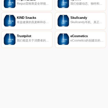
Regus雷格斯是全球领先的工作区提供商。我们建立了无与伦比的办公、协作和会议空间网络，供公司在全球每个城市使用。它是支持每个商机的基础架构。
我们创建动态、独特和创业的空间，以帮助您在我们的团队了解所有后台物流和服务的同时进行思考，创建和协作。在Spaces，我们确保我们的社区可以专注于推动业务发展。
KIND Snacks
Skullcandy
有益健康的燕麦棒和谷物。
Skullcandy耳机、真正的无线耳塞、扬声器等。
Trustpilot
eCosmetics
我们都是关于消费者的评论。从像您这样的购物者那里获得真实的内幕故事。立即在Trustpilot上阅读、撰写和分享评论。
eCosmetics的创建目的是为您节省多达50％的皮肤护理、护发和您喜爱的化妆品费用，而无需离开家中。我们以最受欢迎的品牌和一流的客户服务为特色，将产品和节省的资金直接提供给您。