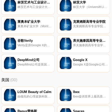
林茨艺术与工业设计大学
林茨大学
林茨艺术与工业设计大学（Universitt fr knstlerische und industrielle Gestaltung Linz）奥地利公立艺术类高校，于1973年建校，1998年升为大学，获得中国教育部认证，致力于媒介、空间策略、艺术科学性研究，设有造型艺术与文化学、艺术
林茨大学（Universitt Linz）奥地利知名公立大学，也是上奥地利州最大的科学研究机构，于1966年建校，以其经济和社会学的研究中心著称，设有社会学与经济学系、技术自然科学系、法学系3大院系，主要专业包括社会学、经济学
莱奥本矿业大学
克莱姆斯高等专业学院
莱奥本矿业大学（Montanuniversitt Leoben）奥地利知名公立大学，于1840年建校，位于施蒂利亚州，获得中国教育部认证，主要院系包括化学与物理化学系、应用地球科学与地球物理系、经济与企业科学系、产品工程系、矿物资源与石
克莱姆斯高等专业学院（IMC Fachhochschule Krems Ges. m.b.H.）奥地利知名私立高等学院，于1994年建校，获得中国教育部认证，提供本科及研究生专业课程，分全日制和在职两种形式，主要专业有经济学、生命科学与健康科学。
谷歌Verily
库夫施泰因高等专业学院
Verily是原Google X的生命科学部门，现为Alphabet下的一家子公司，主要致力于生命科学的研究，通过搜集大量的样本帮助医疗研究人员提前发现疾病。
库夫施泰因高等专业学院（Kufstein Tirol Bildungs-Ges.m.b.H.）奥地利一所年轻的大学，于1992年创建，位于蒂罗尔州库夫施泰因城，外向型程度很高，与国外众多高校有着密切的合作，包括维多利亚大学、布鲁塞尔自由大学、曼谷大学
DeepMind公司
Google X
DeepMind公司是英国的一家人工智能公司，成立于2010年，2014年被Google公司收购，现为Alphabet旗下公司。DeepMind公司开发有著名的人工智能围棋程序AlphaGo。
Google X是Google公司的一个秘密实验室，成立于2010年，位于加州旧金山湾区，研究包括 Google眼镜 、Google无人驾驶汽车、Project Loon在内的众多先进科技产品。
美国
(00)
LOUM Beauty of Calm
Ibex
由领先的心理皮肤科医生开发，我们的清洁、无残酷和素食主义者的护肤产品在临床上已证明可以消除压力对皮肤的影响。 因为没有什么比平静更美。
Ibex提供世界上最高质量的美利奴羊毛服装。我们的外套以其顶级的质量和性能在男女之间非常受欢迎。
Regus雷格斯
Spaces