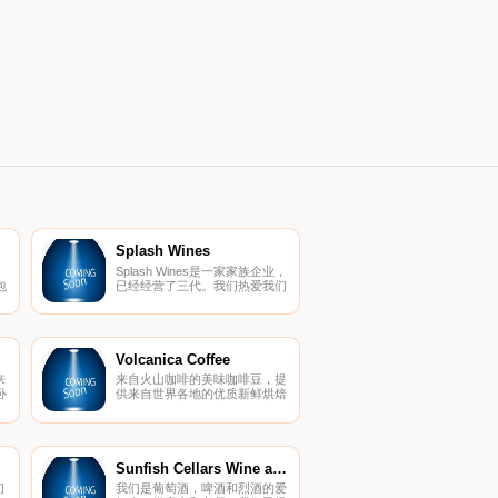
Splash Wines
Splash Wines是一家家族企业，
包
已经经营了三代。我们热爱我们
各
的历史，但未来更令人兴奋。在
收
这种环境下，要赢得消费者的
心，关键在于获得优质葡萄酒、
透明的定价和轰动人心的客户服
务。
Volcanica Coffee
来
来自火山咖啡的美味咖啡豆，提
卧
供来自世界各地的优质新鲜烘焙
我
咖啡。在《美食与美酒》杂志上
评分最高。免费送货！
Sunfish Cellars Wine and Spirits
们
我们是葡萄酒，啤酒和烈酒的爱