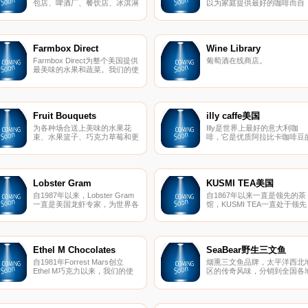
包店、啤酒厂、餐饮店、冰淇淋
以为家庭提供最好的咖啡而自
机、食品制造商和其他食品相关
豪。 我们会在烤好的几天内送
公司提供最优质的烹饪和烘焙原
到您家门口，为您提供最新鲜
料。我们提供小型和免费送货，
咖啡。
因此特别适合支持小型家庭食品
业务。
Farmbox Direct
Wine Library
Farmbox Direct为整个美国提供
葡萄酒在线商店。
最美味的水果和蔬菜。我们的使
命是为您和您的家人带来健康的
有机和天然产品，并为当地农民
和社区提供支持。
Fruit Bouquets
illy caffe美国
为各种场合送上美味的水果花
Illy是世界上最好的意大利咖
束、水果篮子、巧克力草莓和更
啡，它是优质阿拉比卡咖啡豆
多。
完美混合，精选自世界上九个
同的咖啡种植区，在任何一罐
Illy被包装、打开或供应之前，
经过114个质量控制步骤。
Lobster Gram
KUSMI TEA美国
自1987年以来，Lobster Gram
自1867年以来一直是领先的茶
一直是美国龙虾专家，为世界各
馆，KUSMI TEA一直处于领先
地的龙虾爱好者提供可靠而真实
地位。KUSMI TEA邀请您在网
的体验。 30年来，我们的使命
上发现它的茶混合物：绿茶、
是采购最好的龙虾、海鲜和牛
茶、夏威夷茶、火柴茶、无碱
排 - 所有这些都直接送到您的家
茶、鲁比欧茶、排茶……
门口。
Ethel M Chocolates
SeaBear野生三文鱼
自1981年Forrest Mars创立
烟熏三文鱼品牌，太平洋西北
Ethel M巧克力以来，我们的使
区的传奇风味，分销到全国各
命就是生产最好、最美味的巧克
的高级餐厅和酒店。今天，我
力。
向全美50个州的客户提供全系
的海鲜。