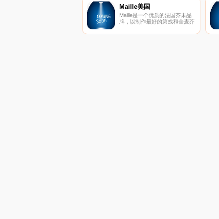
Maille美国
Maille是一个优质的法国芥末品
牌，以制作最好的第戎和全麦芥
末而闻名。La Maison Maille创
立于1747年，在工艺、创意和
创新方面积累了丰富的经验。