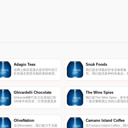
Adagio Teas
Snuk Foods
在网上购买直接从提供茶叶的工
我们是全球最好的专业食材集
匠农场主那里采购的美味散茶。
市。我们提供多种特色食品，
所有类型的散叶茶。免费送货！
括草药和香料，以及来自世界
地的干货和调味品。选购我们
集的2000种特殊食材。
Ghirardelli Chocolate
The Wine Spies
Ghirardelli牌巧克力在美国已有
我们是The Wine Spies，多年
160多年的历史，它凭借着其多
一直在葡萄酒之乡的心脏地区
年调制开发出的独特口味吸引并
底。我们专注于品质，只精选
征服着成千上万个品尝者和络绎
们整个品酒小组都喜欢的葡萄
不绝的游客；尤其在美国旧金山
酒。
市周边地区的名气更是到了家喻
户晓的地步。它有着较悠久的历
OliveNation
Camano Island Coffee
史文化特色、品牌背后的传奇故
在Olivenation，我们致力于为面
在Camano Island Coffee，我
事以及产品独特的制作工艺。