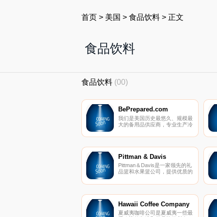
首页
>
美国
>
食品饮料
>
正文
食品饮料
食品饮料
(00)
BePrepared.com
我们是美国历史最悠久、规模最
大的备用品供应商，专业生产冷
冻干燥食品、应急设备和储水设
备。
Pittman & Davis
Pittman＆Davis是一家领先的礼
品篮和水果篮公司，提供优质的
柑橘，包括橙子、红宝石葡萄
柚、礼品篮等。所有产品均可免
费享受标准送货服务！
Hawaii Coffee Company
夏威夷咖啡公司是夏威夷一些最