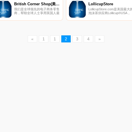
British Corner Shop(美国)
LollicupStore
我们是全球领先的电子商务零售
LollicupStore.com是美国最大
商，帮助全球人士享用英国人最
泡沫茶供应商Lollicup®USA，
喜爱的品牌杂货产品。我们向超
Inc.旗下的一家在线咖啡、茶
过196个国家运送了超过10000
餐厅供应商，也是食品服务一
种产品，使任何人都可以品尝到
性用品的主要供应
最好的英国食品来满足他们的食
商。 LollicupStore提供经营咖
欲。我们的客户享受最高标准的
店、茶馆或餐厅所需的各种产
产品和客户服务，这是我们英国
品。本网站推荐的产品包括高
«
1
1
2
3
4
»
人引以为傲的品质。
质的特色饮料和甜品配料，一
性用品等。