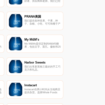
好者、供应商和老师。我们已经
指导了400多种葡萄酒课程。我
的
们还有一个酒吧，我们称之为实
验室。
PRANA美国
我们提供各种坚果、干果，种
子、杂粮、小吃、可可和椰子产
品，所有这些都是100％有机
的。
My M&M's
My M&Ms提供定制的M&MS糖
的
果，包括文字、面孔、徽标和25
不
种颜色可供选择。它们可作为精
美礼品、派对礼品、婚礼、生
日、周年纪念、婴儿洗澡、毕业
典礼、假日、企业活动、体育赛
事和展会优惠等。
Harbor Sweets
我们出售新英格兰最好的手工巧
克力和礼品。
红
Instacart
地
Instacart在两小时内从当地商店
地
提供杂货。选择Whole Foods
们
Market、Target、Costco和
列
Petco等商店。