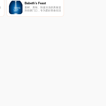
Babeth's Feast
的
新鲜、美味、快速冷冻的美食送
到你家门口，专为爱好美食但没
和
有时间做的人而设。
次
啡
品
次