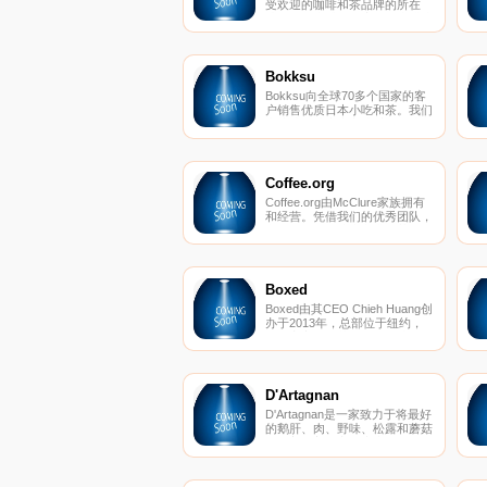
受欢迎的咖啡和茶品牌的所在
地 – 狮子咖啡、皇家科纳咖啡和
夏威夷群岛茶叶公司。
Bokksu
Bokksu向全球70多个国家的客
户销售优质日本小吃和茶。我们
直接从当地生产商处采购，让我
们可以独家获得仅在日本生产的
小吃。
Coffee.org
Coffee.org由McClure家族拥有
和经营。凭借我们的优秀团队，
我们已经发展成为咖啡、茶、用
品、美味蛋糕和巧克力等领先的
在线批发商。我们还提供精心准
备的礼篮，非常适合生日礼物或
其他特别活动，我们将它们仔细
Boxed
运送到您的门前。在
Boxed由其CEO Chieh Huang创
Coffee.org，我们只与最好的厨
办于2013年，总部位于纽约，
师和种植者签订合同，所以我们
是一家主打散装批发仓储式购物
每时每刻都能提供世界一流的产
的移动电商，被称为移动端的
品。
Costco(好事多)。
D'Artagnan
D'Artagnan是一家致力于将最好
的鹅肝、肉、野味、松露和蘑菇
放在美国美食家餐桌上的公司，
无论是在家里还是在餐馆。