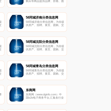
交
购买等商品提供品牌、价格、图
游
片、评论、促销等选购信息
免
8
58同城济南分类信息网
提
58同城济南分类信息网，为你提
交
供房产、招聘、黄页、团购、交
游
友、二手、宠物、车辆、周边游
免
等海量分类信息，充分满足您免
8
费查看发布信息的需求。济南58
同城，专业的分类信息网。
58同城沈阳分类信息网
提
58同城沈阳分类信息网，为你提
交
供房产、招聘、黄页、团购、交
游
友、二手、宠物、车辆、周边游
免
等海量分类信息，充分满足您免
8
费查看发布信息的需求。沈阳58
同城，专业的分类信息网。
58同城青岛分类信息网
提
58同城青岛分类信息网，为你提
交
供房产、招聘、黄页、团购、交
游
友、二手、宠物、车辆、周边游
免
等海量分类信息，充分满足您免
8
费查看发布信息的需求。青岛58
同城，专业的分类信息网。
东商网
费
东商网（www.dginfo.com）中
、
国b2b电子商务平台,汇集各行业
优质生产制造商,材料供应商,采
布
购商,致力以创新技术为提供用
户体现优质资讯的平台，东商网
通过整合网络营销、网络推广，