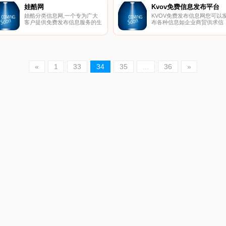
已经成为辽宁省畅通群众诉求，
娃酷网
Kvov免费信息发布平台
开展纠风、政务公开和软环境建
娃酷分类信息网,一个专为广大
KVOV免费发布信息网您可以
设的工作平台。
客户提供免费发布信息服务的生
布各种信息如企业商贸供求信
活分类信息平台。只需十秒钟注
息、商品比购买卖信息、生活
册，审核通过后便可快捷、免费
务分类信息、广告信息、二手
发布信息，从而为您带来商机和
交友、维修、摄影、美食、招
客户。
聘、简历信息、房产房屋出租
息等；您发布的信息可以很快
被各大搜索引擎收录。
«
1
33
34
35
...
36
»