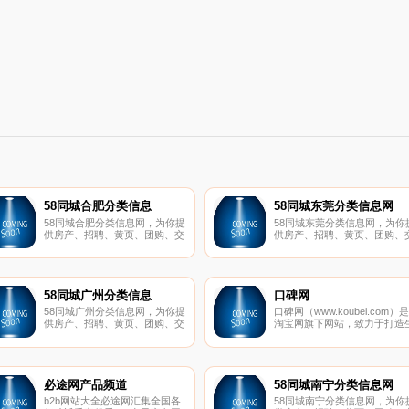
58同城合肥分类信息
58同城东莞分类信息网
58同城合肥分类信息网，为你提
58同城东莞分类信息网，为你
供房产、招聘、黄页、团购、交
供房产、招聘、黄页、团购、
友、二手、宠物、车辆、周边游
友、二手、宠物、车辆、周边
等海量分类信息，充分满足您免
等海量分类信息，充分满足您
费查看发布信息的需求。合肥58
费查看发布信息的需求。东莞5
同城，专业的分类信息网。
同城，专业的分类信息网。
58同城广州分类信息
口碑网
58同城广州分类信息网，为你提
口碑网（www.koubei.com）是
供房产、招聘、黄页、团购、交
淘宝网旗下网站，致力于打造
友、二手、宠物、车辆、周边游
活服务领域的电子商务第一品
等海量分类信息，充分满足您免
牌。网站为消费者提供评论分
费查看发布信息的需求。广州58
享、消费指南，是商家发布促
同城，专业的分类信息网。
信息，进行口碑营销，实施电
商务的平台。
必途网产品频道
58同城南宁分类信息网
b2b网站大全必途网汇集全国各
58同城南宁分类信息网，为你