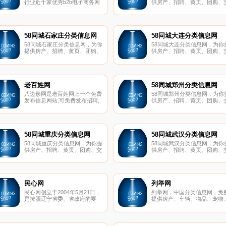
行业近千家优秀b2b电子商务网
供房产、招聘、黄页、团购、
站而组成的中国免费发布信息网
友、二手、宠物、车辆、周边
站大全，这里有新行业b2b网站
等海量分类信息，充分满足您
大全，b2b是什么意思，外贸
费查看发布信息的需求。南宁5
b2b网站大全，找b2b网站就到
同城，专业的分类信息网。
必途网免费发布信息网站大全。
58同城石家庄分类信息网
58同城大连分类信息网
58同城石家庄分类信息网，为你
58同城大连分类信息网，为你
提供房产、招聘、黄页、团购、
供房产、招聘、黄页、团购、
交友、二手、宠物、车辆、周边
友、二手、宠物、车辆、周边
游等海量分类信息，充分满足您
等海量分类信息，充分满足您
免费查看发布信息的需求。石家
费查看发布信息的需求。大连5
庄58同城，专业的分类信息网。
同城，专业的分类信息网。
老百姓网
58同城郑州分类信息网
八边形网是老百姓网上一个免费
58同城郑州分类信息网，为你
发布信息网站,可免费发布招聘,
供房产、招聘、黄页、团购、
兼职,房产,交友,二手,企业,产品
友、二手、宠物、车辆、周边
等各种免费信息,同时也是老百
等海量分类信息，充分满足您
姓网上免费发布信息得力的免费
费查看发布信息的需求。郑州5
信息发布网站。
同城，专业的分类信息网。
58同城重庆分类信息网
58同城武汉分类信息网
58同城重庆分类信息网，为你提
58同城武汉分类信息网，为你
供房产、招聘、黄页、团购、交
供房产、招聘、黄页、团购、
友、二手、宠物、车辆、周边游
友、二手、宠物、车辆、周边
等海量分类信息，充分满足您免
等海量分类信息，充分满足您
费查看发布信息的需求。重庆58
费查看发布信息的需求。武汉5
同城，专业的分类信息网。
同城，专业的分类信息网。
民心网
列举网
民心网创立于2004年5月21日，
列举网，中国分类信息网，免
是按照辽宁省委、省政府的要
提供房产、车辆、物品、宠物
求，由辽宁省纪委、省监察厅、
票务、招聘、餐饮、娱乐、生
省政府纠风办创建网络工作平台
活、商务等分类信息，免费发
——民心网，公开受理群众举报
信息，就上列举网。
投诉和政策咨询。目前，民心网