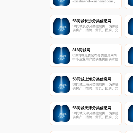
=xiasha+net=xiashanet.com，
是40万下沙人的网络家园。下沙
网是一个为下沙新城百姓提供全
方位、本土化、人性化服务的综
合信息平台；内容范围涉及到下
沙百姓生活各个方面，如地铁、
58同城长沙分类信息网
美食、新闻、资讯、房产、汽
58同城长沙分类信息网，为你提
车、车展、分类、酒店、招聘等
供房产、招聘、黄页、团购、交
版块，是下沙人民喜爱的专业网
友、二手、宠物、车辆、周边游
站和生活信息库。“做一份事
等海量分类信息，充分满足您免
业，福一方百姓”是下沙网的社
费查看发布信息的需求。长沙58
会责任。
同城，专业的分类信息网。
818同城网
818同城免费发布分类信息网向
中小企业用户提供免费的供求信
息发布服务,您可以发布各种信
息如企业商贸供求信息、免费发
布供求信息、免费发布信息、免
费发布产品信息、生活服务分类
信息、广告信息、二手、交友、
58同城上海分类信息网
维修、摄影、美食、招聘、简历
58同城上海分类信息网，为你提
信息、房产房屋出租信息等。
供房产、招聘、黄页、团购、交
友、二手、宠物、车辆、周边游
等海量分类信息，充分满足您免
费查看发布信息的需求。上海58
同城，专业的分类信息网。
58同城天津分类信息网
58同城天津分类信息网，为你提
供房产、招聘、黄页、团购、交
友、二手、宠物、车辆、周边游
等海量分类信息，充分满足您免
费查看发布信息的需求。天津58
同城，专业的分类信息网。