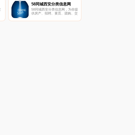
为中小企业提供建网站、引流
58同城西安分类信息网
量、促转化、创效益的全程电商
发
58同城西安分类信息网，为你提
服务，打造电子商务领域品牌。
供房产、招聘、黄页、团购、交
服
友、二手、宠物、车辆、周边游
、
等海量分类信息，充分满足您免
费查看发布信息的需求。西安58
信
同城，专业的分类信息网。
的