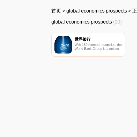
首页
>
global economics prospects
>
正
global economics prospects
(00)
世界银行
With 189 member countries, the
World Bank Group is a unique
global partnership fighting
poverty worldwide through
sustainable solutions.