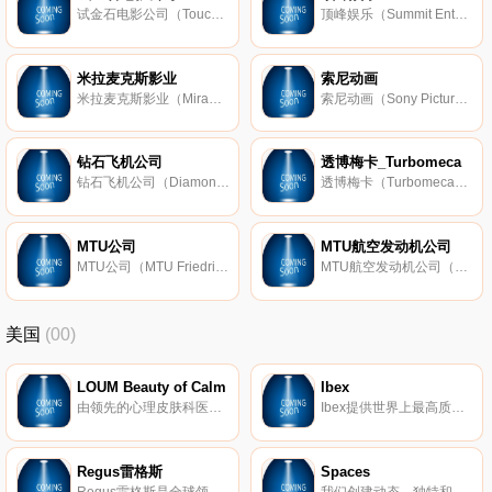
试金石电影公司（Touchstone Pictures）是美国的一家电影公司，成立于1984年，总部位于加州伯班克，是华特迪士尼公司旗下公司。试金石电影公司发行过的电影包括《世界末日》《战马》等。
顶峰娱乐（Summit Entertainment LLC）是美国的一家独立电影公司，成立于1991年，总部位于加州圣莫尼卡，2012年被狮门影业收购。顶峰娱乐制作的影片包括《暮光之城》《两杆大烟》等。
米拉麦克斯影业
索尼动画
米拉麦克斯影业（Miramax Films）是美国的一家独立电影公司，成立于1979年，主要发行艺术电影及小众电影，1993年被华特迪士尼公司并购，作品包括《低俗小说》《杀死比尔》等。
索尼动画（Sony Pictures Animation）是美国的一家电影公司，成立于2002年，为索尼影视娱乐旗下子公司，主要制作动画电影。索尼动画的作品包括《丛林大反攻》《蓝精灵》《神奇海盗团》等。
钻石飞机公司
透博梅卡_Turbomeca
钻石飞机公司（Diamond Aircraft Industries）是奥地利的一家飞机制造商，成立于1981年，总部位于维也纳新城，主要生产小型飞机。
透博梅卡（Turbomeca）是法国的一家航空发动机制造商，成立于1938年，总部位于博尔德，主要生产直升机用燃气涡轮发动机，2001年被斯奈克玛公司收购，隶属于赛峰集团。
MTU公司
MTU航空发动机公司
MTU公司（MTU Friedrichshafen GmbH）是全球领先的柴油发动机制造商，成立于1909年，总部位于德国Friedrichshafen，现隶属于罗尔斯罗伊斯公司(Rolls-Royce Holdings)。MTU公司生产的发动机被广泛应用于工程机械、舰船、重型车辆、铁路机车、
MTU航空发动机公司（MTU Aero Engines）是德国的一家航空发动机生产商，成立于1934年，总部位于慕尼黑，主要生产民用及军用航空发动机。
美国
(00)
LOUM Beauty of Calm
Ibex
由领先的心理皮肤科医生开发，我们的清洁、无残酷和素食主义者的护肤产品在临床上已证明可以消除压力对皮肤的影响。 因为没有什么比平静更美。
Ibex提供世界上最高质量的美利奴羊毛服装。我们的外套以其顶级的质量和性能在男女之间非常受欢迎。
Regus雷格斯
Spaces