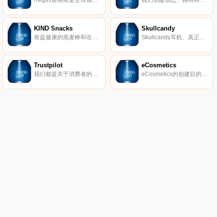
Regus雷格斯是全球领先的工作区提供商。我们建立了无与伦比的办公、协作和会议空间网络，供公司在全球每个城市使用。它是支持每个商机的基础架构。
我们创建动态、独特和创业的空间，以帮助您在我们的团队了解所有后台物流和服务的同时进行思考，创建和协作。在Spaces，我们确保我们的社区可以专注于推动业务发展。
KIND Snacks
Skullcandy
有益健康的燕麦棒和谷物。
Skullcandy耳机、真正的无线耳塞、扬声器等。
Trustpilot
eCosmetics
我们都是关于消费者的评论。从像您这样的购物者那里获得真实的内幕故事。立即在Trustpilot上阅读、撰写和分享评论。
eCosmetics的创建目的是为您节省多达50％的皮肤护理、护发和您喜爱的化妆品费用，而无需离开家中。我们以最受欢迎的品牌和一流的客户服务为特色，将产品和节省的资金直接提供给您。