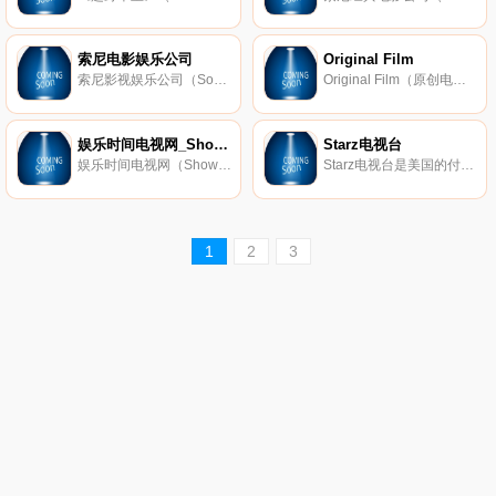
索尼电影娱乐公司
Original Film
索尼影视娱乐公司（Sony Pictures Entertainment, Inc.，索尼电影娱乐公司，SPE）是世界著名影视公司，为 索尼公司 旗下子公司，其历史可追溯至创始于1924年的 哥伦比亚广播公司 电影事业部门，1991年更为现名，总部位于美国加州。索
Original Film（原创电影公司）是美国的一家电影制作公司，成立于1997年，主要从事电影及电视剧制作，作品包括《极限特工》《冒牌天神》《洛杉矶之战》《玩命关头》《青蜂侠》《越狱》《如果还有明天》等。
娱乐时间电视网_Showtime
Starz电视台
娱乐时间电视网（Showtime Networks）是美国的付费有线电视网，隶属于 哥伦比亚广播公司 ，1983年开播，播出的节目包括《同志亦凡人》《嗜血法医》《单身妈》《性爱大师》《无耻之徒》等。
Starz电视台是美国的付费有线电视频道，1994年2月1日起开播，总部位于科罗拉多州Meridian。Starz播放的电视节目包括《圣城风云》《魔幻都市》《斯巴达克斯》系列以及《达芬奇恶魔》等。
1
2
3