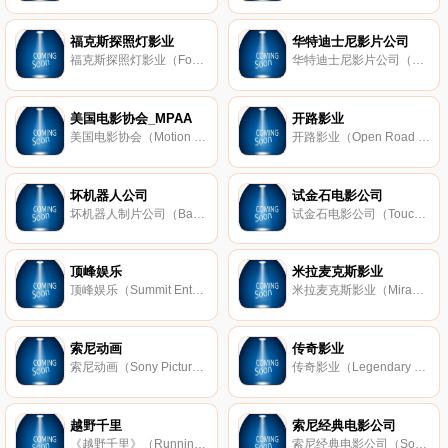
福克斯探照灯影业
华特迪士尼影片公司
福克斯探照灯影业（Fox Searchlight Pictures）是美国的一家电影公司，成立于1994年，总部位于加州洛杉矶，是二十世纪福克斯的子公司，主要发行独立电影、喜剧片、恐怖片等。
华特迪士尼影片公司（Walt Disney Pictures）是华特迪士尼公司的一个电影发行品牌，总部设于加州伯班克市，主要发行动画片与真人片，包括众多经典动画长片。
美国电影协会_MPAA
开路影业
美国电影协会（Motion Picture Association of America，缩写为MPAA）是美国六大电影公司所成立的商业交易协会，成立于1922年，成员包括华特迪士尼、二十世纪福克斯、环球影业等，主要任务包括电影分级、反盗版、消除贸易壁垒等。
开路影业（Open Road Flims）是美国的一家电影发行公司，成立于2011年，总部位于加州好莱坞，作品包括《宿主》《赤色黎明》等。
坏机器人公司
试金石电影公司
坏机器人制片公司（Bad Robot Productions）是美国的一家制片公司，成立于1998年，主要制作电影和电视节目，作品包括《碟中谍》《星际迷航》《迷失》等。
试金石电影公司（Touchstone Pictures）是美国的一家电影公司，成立于1984年，总部位于加州伯班克，是华特迪士尼公司旗下公司。试金石电影公司发行过的电影包括《世界末日》《战马》等。
顶峰娱乐
米拉麦克斯影业
顶峰娱乐（Summit Entertainment LLC）是美国的一家独立电影公司，成立于1991年，总部位于加州圣莫尼卡，2012年被狮门影业收购。顶峰娱乐制作的影片包括《暮光之城》《两杆大烟》等。
米拉麦克斯影业（Miramax Films）是美国的一家独立电影公司，成立于1979年，主要发行艺术电影及小众电影，1993年被华特迪士尼公司并购，作品包括《低俗小说》《杀死比尔》等。
索尼动画
传奇影业
索尼动画（Sony Pictures Animation）是美国的一家电影公司，成立于2002年，为索尼影视娱乐旗下子公司，主要制作动画电影。索尼动画的作品包括《丛林大反攻》《蓝精灵》《神奇海盗团》等。
传奇影业（Legendary Pictures）美国的一家电影公司，成立于2000年，2016年被万达集团收购。传奇影业制作的电影包括《 蝙蝠侠：开战时刻》《蝙蝠侠：黑暗骑士》《诸神之战》《盗梦空间》等。
越野千里
索尼经典电影公司
《越野千里》（Running Wild with Bear Grylls）是由 NBC 联合贝尔格里尔斯推出的一档野外生存真人秀节目，于2014年开播。2015年8月31日，NBC以及 白宫 宣布美国总统奥巴马将作为嘉宾参与该节目。
索尼经典电影公司（Sony Pictures Classics）为 索尼影视娱乐 旗下品牌，主要发行文艺片和独立制品，同时也代理海外电影，代表作包括《2046》《东邪西》《空屋情人》等。