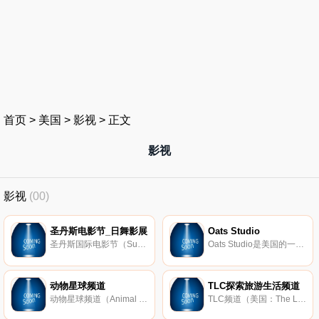
首页
>
美国
>
影视
>
正文
影视
影视
(00)
圣丹斯电影节_日舞影展
Oats Studio
圣丹斯国际电影节（Sundance Film Festival；日舞影展）是著名的独立制片电影节，由罗伯特雷德福（Robert Redford）创办于1984年，每年1月在美国犹他州帕克城举办。
Oats Studio是美国的一家制片公司，成立于2017年，由南非导演尼尔布洛姆坎普创建，主要从事影视制作。
动物星球频道
TLC探索旅游生活频道
动物星球频道（Animal Planet）是著名动物纪录片频道，创立于1996年，由 探索传播公司 和 BBC Worldwide合资成立，总部设于美国。动物星球频道官网提供节目表等信息。
TLC频道（美国：The Learning Channel；亚太：Travel Living Channel、探索旅游生活频道）是 探索传播公司 旗下频道，总部设于马里兰州银泉（亚太区总部设于新加坡），主要播送旅游探险、美食、家居装饰等类型节目，著名节目包括《