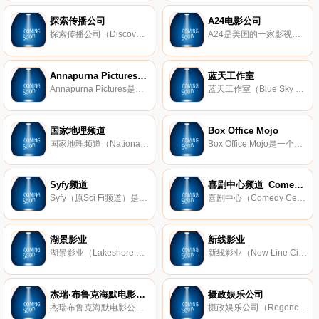
探索传播公司
A24电影公司
探索传播公司（Discovery Communications, Inc.）是美国的一家跨国传媒公司，成立于1972年，总部设于马里兰州银泉，于1980年和1985年先后创立旅游生活频道和探索频道。探索传播公司业务涵盖广播电台、有线电视、互联网等，旗下频道
A24是美国的一家影视制作发行公司，成立于2012年8月，总部设于纽约。A24公司成立后迅速发展成为知名的独立电影公司，代表作品包括《月光男孩》《机械姬》等。
Annapurna Pictures电影公司
蓝天工作室
Annapurna Pictures是美国的一家电影公司，2011年由甲骨文公司CEO拉里埃里森的女儿梅根埃里森创办，总部设于洛杉矶，作品包括《猎杀本拉登》《云端情人》《美国局》等。
蓝天工作室（Blue Sky Studios）是一家CGI动画工作室，成立于1987年，总部设于美国康涅狄格州格林尼治，现在是二十世纪福克斯影片公司旗下公司。蓝天工作室的代表作品包括《冰河世纪》《里约大冒险》等。
国家地理频道
Box Office Mojo
国家地理频道（National Geographic Channel，缩写为NGC）是著名地理频道，1997年开播，现隶属于二十一世纪福斯和国家地理学会的合资企业美国国家地理合股有限公司（NGP）。国家地理频道有超过40种语言频道，制作的节目包括《空中
Box Office Mojo是一个电影票房统计网站，1998年推出，现为亚马逊公司旗下网站。
Syfy频道
喜剧中心频道_Comedy Central
Syfy（原Sci Fi频道）是美国的一个电视频道，隶属于美国国家广播公司(NBC)，1992年开播，主要播放科幻、惊悚、超自然的电视剧集，包括《异形庇护所》《星际之门》《第十三号仓库》等。
喜剧中心（Comedy Central）是美国的一个电视频道，1991年开播，总部设于纽约，主要以英语播送喜剧及幽默节目，著名节目包括《囧司徒每日秀》《科尔伯特报告》《南方公园》等。
湖景影业
新线影业
湖景影业（Lakeshore Entertainment）是美国的一家电影公司，成立于1994年，总部位于加州比佛利山庄，作品包括《百万宝贝》《落跑新娘》《黑夜传说》等。
新线影业（New Line Cinema）是美国的一家电影公司，成立于1967年，总部位于纽约，当前隶属于时代华纳集团。新线影业参与的作品包括《死神来了》系列、《地心历险记》系列等。
杰瑞·布鲁克海默电影公司
摄政娱乐公司
杰瑞布鲁克海默电影公司（Jerry Bruckheimer Films）是美国的一家电影公司，由杰瑞布鲁克海默创办，参与的影片包括《勇闯夺命岛》《极速60秒》《加勒比海盗》等。
摄政娱乐公司（Regency Enterprises）是美国的一家电影公司，成立于1982年，曾参与制作过众多经典影片，包括《史密斯夫妇》《搏击俱乐部》《荒野猎人》等。