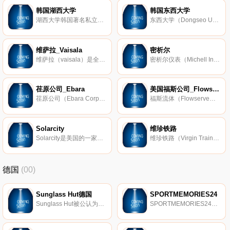
韩国湖西大学
韩国东西大学
湖西大学韩国著名私立大学，于1978年创立，位于忠清道的牙山市，是韩国唯一一所拥有风险投资专门研究生院和尖端情报技术研究生院的大学，被指定为可在风险投资和尖端情报技术领域从事国际交流的大学。
东西大学（Dongseo University）韩国最佳私立大学之一，由韩国东西学园（Dongseo Education Foundation）于1991年11月15日投资建立，位于釜山，主要院系有影像媒体学院、数码内容学院、设计学院、林权泽电影艺术学院。
维萨拉_Vaisala
密析尔
维萨拉（vaisala）是全球领先的环境和工业测量产品生产商，成立于1936年，总部位于芬兰万塔。维萨拉产品包括探空系统和无线电探空仪 、湿度仪、露点仪、云高仪、表面传感器、道路气象系统、多参数气象传感器等。
密析尔仪表（Michell Instruments）是著名高精度测量设备制造商，成立于1974年，总部位于剑桥郡Ely。密析尔仪表公司主要生产湿度测量产品，包括传感器、湿度表、露点仪等。
荏原公司_Ebara
美国福斯公司_Flowserve
荏原公司（Ebara Corporation）是全球最大的泵类产品制造商之一，成立于1912年，总部位于东京，旗下主要分为流体机械和系统、环境工程、精密机械3个事业部。
福斯流体（Flowserve）是全球最大的泵类产品制造商之一，成立于1997年，总部位于美国德克萨斯州Irving。产品包括泵、阀门、机械密封、执行器和仪表等，是一家综合流体管理产品制造商。
Solarcity
维珍铁路
Solarcity是美国的一家光伏企业，成立于2006年，总部位于加州圣马特奥，为纳斯达克上市公司（NASDAQ：SCTY），主要经营光伏发电系统安装及销售等业务。
维珍铁路（Virgin Trains）是英国的一家铁路营运公司，其股权由 维珍集团 与 捷达集团 共同持有，枢纽车站为伦敦Euston车站。
德国
(00)
Sunglass Hut德国
SPORTMEMORIES24
Sunglass Hut被公认为是专业太阳镜零售领域的领导者，在全球近2000个Sunglass Hut商店设有办事处。Sunglass Hut商店分布在各种交通繁忙的购物和旅游目的地，为消费者提供最新品牌产品以及出色的客户服务。Sunglass Hut商店遍布美国、加拿大、加勒比海地区、欧洲、澳大利亚、新西兰、香港、新加坡、中东和南非。
SPORTMEMORIES24是最初签署的体育纪念品并带有真实性证明的第一家专业提供商，其总部位于德国。