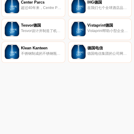
Center Parcs
IHG德国
超过40年来，Centre Parcs一直是欧洲市场的领先者，在风景秀丽的自然景观中拥有度假公园，是短假期市场的一部分。该产品组合总共包括25个公园。
在我们七个全球酒店品牌中的5000多家酒店享受住宿：洲际酒店、皇冠假日酒店、靛蓝酒店、Holiday Inn、Holiday Inn Express、Candlewood和Staybridge Suites。
Tesvor德国
Vistaprint德国
Tesvor设计并制造了机器人吸尘器，可帮助人们创造更智能、更清洁的生活环境。我们致力于打造全球市场上领先的机器人品牌，并在行业技术、质量保证和成本控制方面拥有优势。
Vistaprint帮助小型企业有效地进行自我营销。在您的办公室轻松设计和订购营销材料、名片、商业标牌和促销品。或借助我们的数字营销服务来发展您的在线形象。绝对可以保证满意。
Klean Kanteen
德国电信
不锈钢制成的不锈钢瓶、水杯和食品容器。
德国电信集团的公司网站。