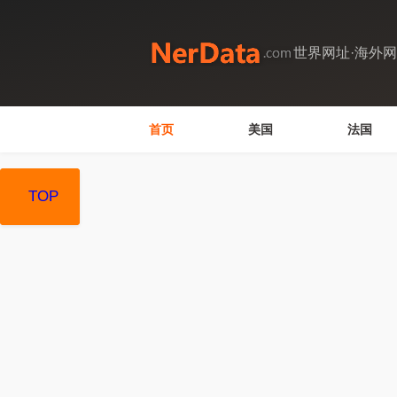
世界网址·海外
首页
美国
法国
TOP
TOP