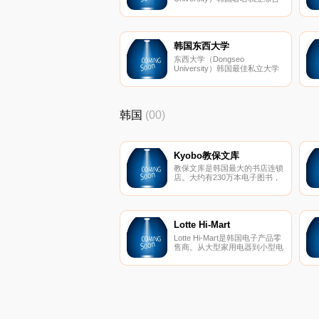
大学，于1946年创立，最初名
为南朝鲜大学，位于釜山，提供
本科、硕士、博士课程，获得中
国教育部认证。
韩国东西大学
东西大学（Dongseo
University）韩国最佳私立大学
之一，由韩国东西学园
（Dongseo Education
Foundation）于1991年11月15
日投资建立，位于釜山，主要院
韩国
(00)
系有影像媒体学院、数码内容学
院、设计学院、林权泽电影艺术
学院。
Kyobo教保文库
教保文库是韩国最大的书店连锁
店。大约有230万本电子图书，
因此您可以轻松找到所需的任何
书籍。
Lotte Hi-Mart
Lotte Hi-Mart是韩国电子产品零
售商。从大型家用电器到小型电
子产品，Lotte Hi-Mart为他们的
客户提供最多样的选择。