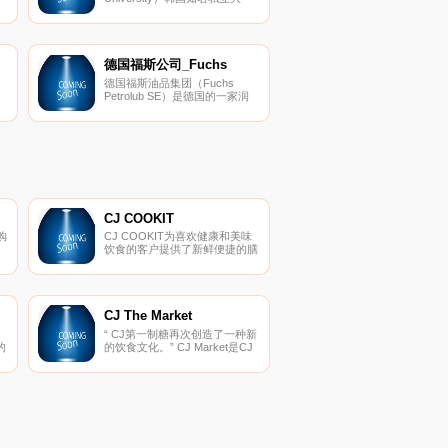
学，四年制，于1912年成立，
教
位于京畿道平泽市，获得中国教
，
育部认证，设有25个本科专业，
以
5个研究生院并有23个学科可以
授予硕士和博士学位。
德国福斯公司_Fuchs
德国福斯油品集团（Fuchs
Petrolub SE）是德国的一家润
滑油制造商，成立于1931年，
总部位于慕尼黑，主要生产各类
产
车辆润滑油、工业润滑油及特种
点
油脂。
CJ COOKIT
购
CJ COOKIT为喜欢健康和美味
饮食的客户提供了新鲜便捷的膳
户
食工具包（FRESH HMR）。
了
任
式
CJ The Market
里
“ CJ第一制糖再次创造了一种新
。
的
的饮食文化。” CJ Market是CJ
的
品
第一制糖的在线购物商城，向客
格
户提供CJ第一制糖家庭代餐品
牌。