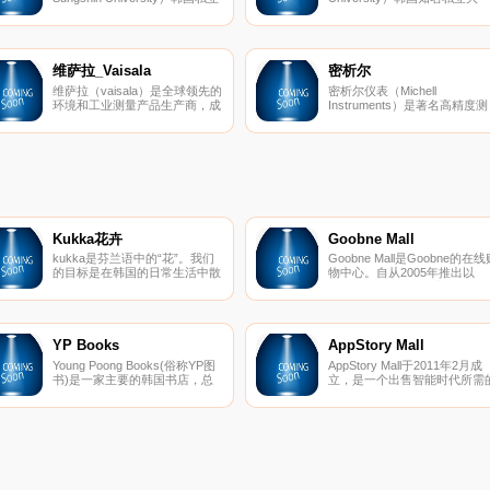
综合大学，于1936年创建，位
学，四年制，于1912年成立，
于首尔，获得中国教育部认证，
位于京畿道平泽市，获得中国
其中的外国语教育院是为在韩国
育部认证，设有25个本科专业
居住的外国人，侨胞，还有语言
5个研究生院并有23个学科可
研修的学生们而专门开设的。
授予硕士和博士学位。
维萨拉_Vaisala
密析尔
维萨拉（vaisala）是全球领先的
密析尔仪表（Michell
环境和工业测量产品生产商，成
Instruments）是著名高精度测
立于1936年，总部位于芬兰万
量设备制造商，成立于1974
塔。维萨拉产品包括探空系统和
年，总部位于剑桥郡Ely。密析
无线电探空仪 、湿度仪、露点
尔仪表公司主要生产湿度测量
仪、云高仪、表面传感器、道路
品，包括传感器、湿度表、露
气象系统、多参数气象传感器
仪等。
等。
Kukka花卉
Goobne Mall
kukka是芬兰语中的“花”。我们
Goobne Mall是Goobne的在线
的目标是在韩国的日常生活中散
物中心。自从2005年推出以
布芬兰人的赏花文化。我们相
来，Goobne鸡肉已通过向用
信，可以在韩国创建出色的花卉
提供“健康鸡肉”的服务，成为
品牌。他们是充满激情和创造力
韩国最受欢迎的烤箱烤鸡肉品
的人，他们开辟了各种可以尝试
牌。由于Goobne鸡肉不使用
的花朵的可能性，并始终面临新
何一滴有机食品，其所含的反
YP Books
AppStory Mall
的挑战。正确的答案不存在，因
脂肪，碳水化合物，钠和卡路
Young Poong Books(俗称YP图
AppStory Mall于2011年2月成
为我们还没有找到答案，我们正
含量也较低。油在烹饪过程中
书)是一家主要的韩国书店，总
立，是一个出售智能时代所需
沿着一条道路找到它。
一旦将鸡肉在烤箱内烤制，它
部位于韩国首尔江南
各种智能相关配件和专用IT产
外层就会酥脆，里面有多汁的
区。 YP Books是
的在线购物中心，以超低的价
肉，这给了鸡肉本身真正的味
Young Poong Group的子公司，
提供各种高质量的产品。
道。
是韩国三大书店公司之一。