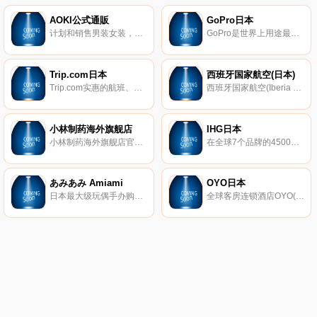
AOKI公式通販
GoPro日本
计划和销售男装女装，时尚配饰和时尚商品。
GoPro是世界上用途最广泛的相机之一，其技术和体验可让人们自由地庆祝当下并激发他人这样做。全球数以百万计的人使用GoPro，结合他们的创造力，可以帮助他们以全新的方式看待世界。
Trip.com日本
西班牙国家航空(日本)
Trip.com实惠的航班、酒店、机票、中国铁路、韩国KTX铁路、英国铁路、德国铁路预订。
西班牙国家航空(Iberia Airlines)，又称“伊比利亚航空”，成立于1927年6月28日，是西班牙最大的航空公司，总部设于马德里。它拥有一个庞大的国际服务网络，以马德里巴拉哈斯国际机场和巴塞罗那国际机场为主要基地。
小林制药海外旗舰店
IHG日本
小林制药海外旗舰店官方购物，100%正品海外直邮保障，小林制药海外旗舰店提供该品脾各类型正品行货商品的购买，报价，评价等信息，欢迎光顾小林制药海外旗舰店。
在全球7个品牌的4500家酒店享受免费住宿，其中包括洲际酒店、皇冠假日酒店、靛蓝酒店、假日酒店、智选假日酒店、坎德伍德和驻桥套房酒店。
あみあみ Amiami
OYO日本
日本最大级玩偶手办购物。以动漫手办为中心，提供高达玩具，娃娃，电视游戏等动漫人物。
全球客房连锁酒店OYO(拥有全球第二大客房)已开始在日本推广。从北海道到冲绳，我们在日本50多个地区拥有100多家酒店！