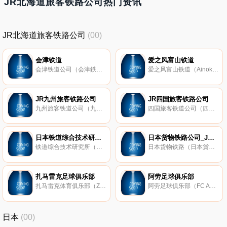
JR北海道旅客铁路公司热门资讯
JR北海道旅客铁路公司
(00)
会津铁道
爱之风富山铁道
会津铁道公司（会津鉄道株式会社）是日本的一家铁路公司，成立于1986年，总部设于福岛县会津若松市，主要经营铁路客运业务。会津铁道公司官网提供有路线图、时刻表等内容。
爱之风富山铁道（Ainokaze Toyama Railway）是日本的一家铁路公司，成立于2012年，总部位于富山县富山市，主要经营铁路客运业务。爱之风富山铁道公司官网提供有线路图、沿线指南、时刻表等内容。
JR九州旅客铁路公司
JR四国旅客铁路公司
九州旅客铁道公司（九州旅客鉄道株式會社；Kyushu Railway Company；JR九州）是日本JR铁路公司之一，1987年由日本国有铁道民营化分割而成立，总部设于福冈县福冈市。JR九州官网提供中文、英文、韩文等语言服务，用户可以查询路
四国旅客铁道公司（四国旅客鉄道株式會社；Shikoku Railway Company；JR四国）是日本JR铁路公司之一，1987年由日本国有铁道民营化分割而成立，总部设于香川县高松市。JR四国官网提供中文、英文等语言服务，用户可以查询列车时刻
日本铁道综合技术研究所
日本货物铁路公司_JR货物
铁道综合技术研究所（鉄道総合技術研究所；Railway Technical Research Institute；简称JR总研）是日本的一家铁路技术研究机构，成立于1986年，隶属于JR集团，主要研究铁路基础及应用技术。
日本货物铁路（日本貨物鉄道株式会社；Japan Freight Railway Company；缩写为JR Freight或JRF；简称JR货物）是日本的一家铁路运输公司，成立于1987年，主要经营铁路货物运输业务。
扎马雷克足球俱乐部
阿劳足球俱乐部
扎马雷克体育俱乐部（Zamalek Sporting Club；扎马莱克体育俱乐部）是埃及著名足球俱乐部，成立于1911年，主场为开罗国际体育场，现为埃及足球甲级联赛参赛队伍，曾5次获得非洲冠军联赛冠军（数据截止2016年），是非洲冠军联赛
阿劳足球俱乐部（FC Aarau）是瑞士的一家职业足球俱乐部，成立于1902年，主场为阿劳的布鲁格利体育场（Stadion Brgglifeld），现为瑞士足球超级联赛参赛队伍，曾3次获得该联赛冠军（数据截止2016年）。
日本
(00)