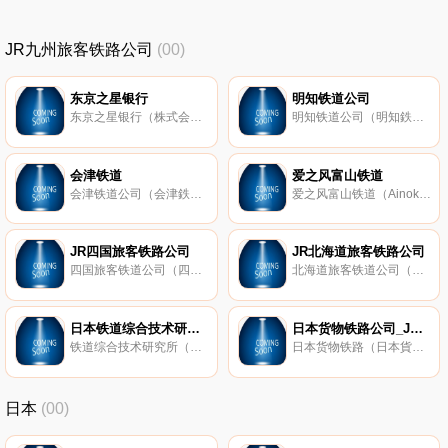
JR九州旅客铁路公司
(00)
东京之星银行
明知铁道公司
东京之星银行（株式会社東京スター銀行；Tokyo Star Bank）是日本的一家银行，成立于2001年，总部位于东京都港区，2014年被的中国信托商业银行收购。
明知铁道公司（明知鉄道株式会社；Akechi railroad company）是日本的一家铁路公司，成立于1985年，总部设于岐阜县惠那市，主要经营铁路运输业务。明知铁道公司官网提供有路线图、时刻表、沿途指南等内容。
会津铁道
爱之风富山铁道
会津铁道公司（会津鉄道株式会社）是日本的一家铁路公司，成立于1986年，总部设于福岛县会津若松市，主要经营铁路客运业务。会津铁道公司官网提供有路线图、时刻表等内容。
爱之风富山铁道（Ainokaze Toyama Railway）是日本的一家铁路公司，成立于2012年，总部位于富山县富山市，主要经营铁路客运业务。爱之风富山铁道公司官网提供有线路图、沿线指南、时刻表等内容。
JR四国旅客铁路公司
JR北海道旅客铁路公司
四国旅客铁道公司（四国旅客鉄道株式會社；Shikoku Railway Company；JR四国）是日本JR铁路公司之一，1987年由日本国有铁道民营化分割而成立，总部设于香川县高松市。JR四国官网提供中文、英文等语言服务，用户可以查询列车时刻
北海道旅客铁道公司（北海道旅客鉄道株式会社；JR北海道）是日本JR铁路公司之一，1987年由日本国有铁道民营化分割而成立，总部设于北海道札幌，旗下拥有JR北海道巴士公司。JR北海道官网提供中文、英文等语言服务，用户可
日本铁道综合技术研究所
日本货物铁路公司_JR货物
铁道综合技术研究所（鉄道総合技術研究所；Railway Technical Research Institute；简称JR总研）是日本的一家铁路技术研究机构，成立于1986年，隶属于JR集团，主要研究铁路基础及应用技术。
日本货物铁路（日本貨物鉄道株式会社；Japan Freight Railway Company；缩写为JR Freight或JRF；简称JR货物）是日本的一家铁路运输公司，成立于1987年，主要经营铁路货物运输业务。
日本
(00)