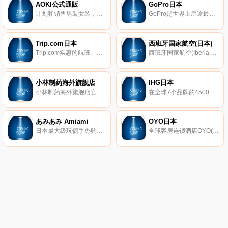
AOKI公式通販
GoPro日本
计划和销售男装女装，时尚配饰和时尚商品。
GoPro是世界上用途最广泛的相机之一，其技术和体验可让人们自由地庆祝当下并激发他人这样做。全球数以百万计的人使用GoPro，结合他们的创造力，可以帮助他们以全新的方式看待世界。
Trip.com日本
西班牙国家航空(日本)
Trip.com实惠的航班、酒店、机票、中国铁路、韩国KTX铁路、英国铁路、德国铁路预订。
西班牙国家航空(Iberia Airlines)，又称“伊比利亚航空”，成立于1927年6月28日，是西班牙最大的航空公司，总部设于马德里。它拥有一个庞大的国际服务网络，以马德里巴拉哈斯国际机场和巴塞罗那国际机场为主要基地。
小林制药海外旗舰店
IHG日本
小林制药海外旗舰店官方购物，100%正品海外直邮保障，小林制药海外旗舰店提供该品脾各类型正品行货商品的购买，报价，评价等信息，欢迎光顾小林制药海外旗舰店。
在全球7个品牌的4500家酒店享受免费住宿，其中包括洲际酒店、皇冠假日酒店、靛蓝酒店、假日酒店、智选假日酒店、坎德伍德和驻桥套房酒店。
あみあみ Amiami
OYO日本
日本最大级玩偶手办购物。以动漫手办为中心，提供高达玩具，娃娃，电视游戏等动漫人物。
全球客房连锁酒店OYO(拥有全球第二大客房)已开始在日本推广。从北海道到冲绳，我们在日本50多个地区拥有100多家酒店！