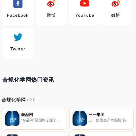
Facebook
微博
YouTube
微博
Twitter
合规化学网热门资讯
合规化学网
(00)
奢品网
三一集团
“奢品网”是国内专注于奢侈品包包批发、同时也经营少量的奢侈品服装批发。经营品牌有香奈儿、Gucci、LV、dior、Prada等等...十几个世界品牌皮具,同时也为大家提供各种名牌包,品牌服装的 官网、专柜参考价格、图片、评论、测评、官网网址等相关资讯。以及帮大家解决在拿奢侈品包包中遇到的各种问题。 是集奢侈品购物和最前沿时尚资讯于一体的综合型网站。
三一集团生产挖掘机,起重机,打桩机,混凝土机械,压路机等机械设备并销往全球100多个国家,是全球装备制造业的**企业、工程机械挖掘机、桩工机械、履带起重机械中国民族品牌。