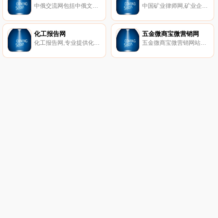
中俄交流网包括中俄文化年,中俄关系,中俄贸易等信息。
中国矿业律师网,矿业企业设立、改制、重组、上市清算、矿业权交易、矿业项目投资、公司及合同法律事务、项目律师尽职调查；矿产推介、矿业案件仲裁、诉讼代理等。
化工报告网
五金微商宝微营销网
化工报告网,专业提供化工行业分析报告,市场调研,可行性研究报告；为客户提供准确、及时、权威、专业的常规新闻咨询及专项研究报告。我们正在为5000多家国内外知名企业提供专业服务,包括石油、化学矿、无机化工、有机化工、化肥、农药、医药、生化、涂料、染料、香精香料、食品添加剂、饲料添加剂、塑料、橡胶、纤维、胶粘剂、催化剂、化工助剂等领域。
五金微商宝微营销网站系统,建立您自己的微信营销体系。