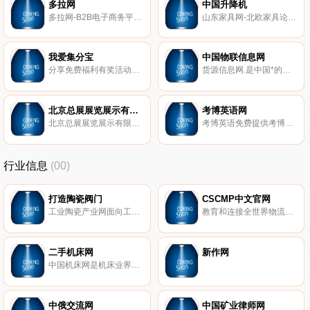
多拉网
中国升降机
多拉网-B2B电子商务平台,帮助所有企业多拉生意！。
山东家具网-北欧家具论坛专业致力于为青岛高密等国内北欧家具行业提供一个行业交流平台。为您提供更专业的北欧家具行情、北欧家具技术、北欧家具供求信息等,欢迎光临！。
我爱集分宝
中国物联信息网
分享免费福利有奖活动资讯,包括2017集分宝签到大全,集分宝活动,有奖调查,理财通红包,玩游戏赚钱,薅羊毛小栈,微信QQ红包活动。
货源信息网.是中国*的微商货源与微商代理门户网站,专业的厂家货源信息推广平台,包含类目：服装、男女鞋子、护肤品、面膜、瑞士手表、奢侈品包包、珠宝首饰 等,微商优质一手货源、免费代理 网店货源一件代发,是目前*的网上货源批发市场。
北京总展展览展示有限公司
考博英语网
北京总展展览展示有限公司专业生产铝合金桁架的厂家,既有铁管桁架也有铝合金灯光架,铝合金桁架重量轻不易生锈,多种产品任你选择。
考博英语免费提供考博英语词汇、考博英语真题、医学考博英语、考博英语听力、考博英语经验、考博英语阅读等*资讯。
行业信息
(00)
打造陶瓷阀门
CSCMP中文官网
工业陶瓷产业网面向工业陶瓷行业,提供氧化铝陶瓷、结构陶瓷、微孔陶瓷、刚玉陶瓷、电瓷等工业陶瓷产品及陶瓷波纹填料、水处理填料等陶瓷填料信息,是领先的电子商务平台。
教育和连接全世界物流与供应链管理者。
二手机床网
新作网
中国机床网是机床业界最知名机床网网站,提供数控机床等各类机床产品买卖、机床商机、机床展会、机床知识、机床新闻等信息。
中俄交流网
中国矿业律师网