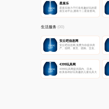
星座乐
星座乐致力于打造有趣好玩的星
座互动平台,拥有十二星座查询,
星座运势,12星座配对,星座日期
查询,星座性格解析,星座资讯等
服务,为星座爱好者提供全方位
的专业星座服务。
生活服务
(00)
安丘吧信息网
安丘吧信息网,免费为你提供房
产、招聘、黄页、团购、交友、
二手、宠物、车辆、周边游等海
量分类信息
4399玩具网
4399玩具网提供国内、日本、
欧美各种好玩有趣的儿童玩具大
全；包括新鲜热门的资讯、图
片、视频以及各路玩具达人的优
质评测攻略,教你如何将玩具玩
得更有趣。