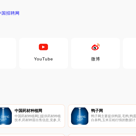
中国招聘网
YouTube
微博
中国药材种植网
鸭子网
中国药材种植网[.]提供药材种植
鸭子网主要提供鸭苗,毛鸭,鸭蛋
技术,药材种苗出售信息,党参,天
白条鸭,玉米豆粕行情的数据计
麻,三七,半夏,石斛,枸杞,灵芝。
算分析,及养鸭技术,鸭病防治,
坛,供求,招聘和鸭产业链相关
服务,是互联网+鸭的实践者,通
独有的大数据计算分析模型为