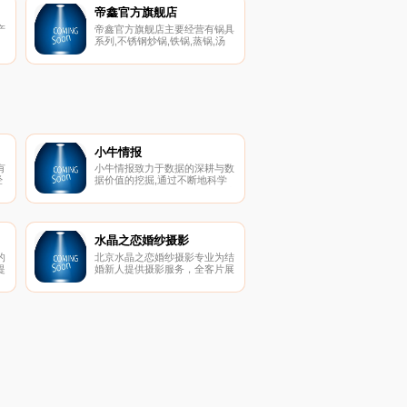
帝鑫官方旗舰店
产
帝鑫官方旗舰店主要经营有锅具
系列,不锈钢炒锅,铁锅,蒸锅,汤
锅,火锅,煎锅,奶锅,高压锅,炒锅,
套装系列,刀具系列,菜刀,刀具套
餐,厨房配件,航天系列,铸铁,304
不锈钢。
小牛情报
有
小牛情报致力于数据的深耕与数
经
据价值的挖掘,通过不断地科学
立
分析和挖掘，就能帮助您无限地
缴
接近规律，理解规律。是国内专
联
业的独立第三方区块链数据服务
平台。
水晶之恋婚纱摄影
的
北京水晶之恋婚纱摄影专业为结
提
婚新人提供摄影服务，全客片展
网
示真实案例，三大室内场馆12大
专
外景基地拍遍全北京，提供室内
婚纱摄影、外景婚纱摄影、海景
婚纱摄影、婚纱礼服、个性艺术
写真、全家福照等服务。礼服全
场任选无加价，拍摄过程绝无隐
形消费！22年，坚持品质始终如
一！全国客服专线4006081258