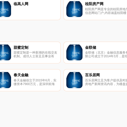
禽之鸭产业的健康发展付出巨
临高人网
桂阳房产网
大。
桂阳房产网是专业的桂阳房地
信息网站门户,内容涵盖桂阳楼
盘、房价,桂阳二手房、租房等
桂阳县房产信息及楼市新闻资
讯,桂阳房管局住房交易网签数
据等。
甜蜜定制
金联储
甜蜜定制是一种新潮的在线交友
金联储（北京）金融信息服务
机制。成功人士富足且事业有
限公司成立于2014年3月，是
成，魅力甜心漂亮可人。在普通
北京市石景山区金融办批准成
的交友网站，成功人士可能因没
的金融信息服务有限公司，实
有特别出众的样貌而遭到冷遇
注册资本1亿元人民币, 中国互
（当然很多成功人士是才貌双全
网金融协会首批会员。
的），而魅力甜心何尝不想找到
春天金融
百乐居网
一个内外兼修 、事业有成、值
春天金融创立于2015年6月，实
百乐居网立足为客户提供及时
得依靠的宽厚肩膀？在SA甜蜜
缴资本7900万元，是深圳前海
房地产新闻资讯内容，为楼盘
定制，成功人士不再孤独，魅力
阳睿互联网金融服务有限公司运
供网上浏览、业主论坛和社区
甜心不再荒废时间和情感。
营的网络借贷信息中介服务平
站，凭借其齐全的房产资源和
台。春天金融致力于通过创新的
业的服务知识,为异地购房者提
金融思维、先进的技术和严谨的
供海海南产价格,海南房地产新
风控流程，为出借双方提供操作
动态,海南房产在线咨询服务。
便捷、风险可控、收益合理的创
新型网络借贷信息中介服务。