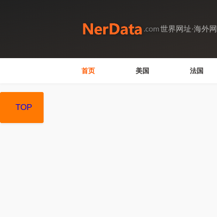
世界网址·海外
首页
美国
法国
TOP
TOP