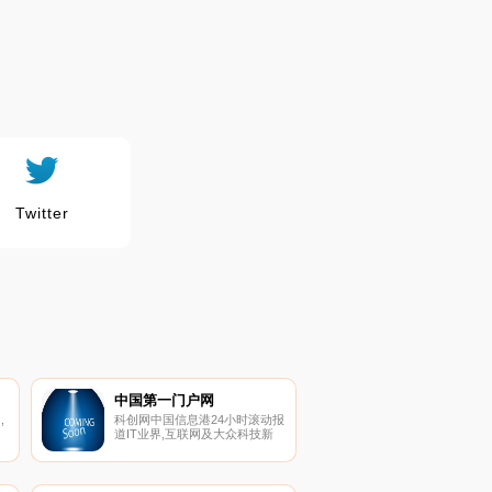
Twitter
中国第一门户网
,
科创网中国信息港24小时滚动报
道IT业界,互联网及大众科技新
论
闻,最及时权威的产业及事件报
的
道平台,手机、数码、笔记本及
过
软件下载一网打尽。
水