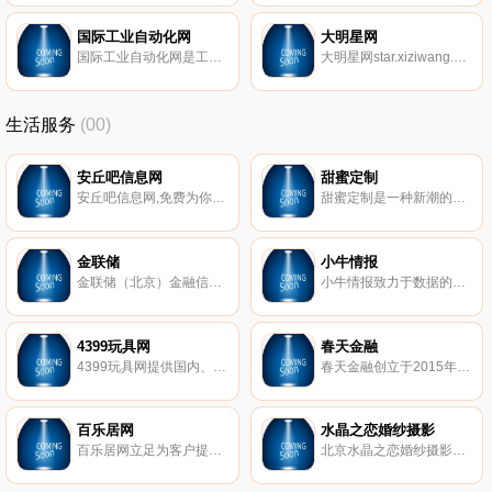
国际工业自动化网
大明星网
国际工业自动化网是工业控制及自动化领域的新锐媒体，旨在为自动化行业的工程、设计及技术人员提供全面而及时的全球行业发展趋势、技术咨询及服务动向。网站拥有在线研讨会，自动化学院，设备选购中心，工程师社区，资讯案例，自动化视频，资料下载中心，品牌商，经销商，贸易信息等栏目，是一个专业的交流平台。
大明星网star.xiziwang.net是一个专业全面的明星资讯网站,为大家提供大陆男女明星,港台男女明星,日韩欧美男女明星图片大全,以及明星娱乐八卦信息,这里还有全的大明星个人资料,独家明星娱乐新闻,明星八卦新闻满足大家追大明星的需求
生活服务
(00)
安丘吧信息网
甜蜜定制
安丘吧信息网,免费为你提供房产、招聘、黄页、团购、交友、二手、宠物、车辆、周边游等海量分类信息
甜蜜定制是一种新潮的在线交友机制。成功人士富足且事业有成，魅力甜心漂亮可人。在普通的交友网站，成功人士可能因没有特别出众的样貌而遭到冷遇（当然很多成功人士是才貌双全的），而魅力甜心何尝不想找到一个内外兼修 、事业有成、值得依靠的宽厚肩膀？在SA甜蜜定制，成功人士不再孤独，魅力甜心不再荒废时间和情感。
金联储
小牛情报
金联储（北京）金融信息服务有限公司成立于2014年3月，是经北京市石景山区金融办批准成立的金融信息服务有限公司，实缴注册资本1亿元人民币, 中国互联网金融协会首批会员。
小牛情报致力于数据的深耕与数据价值的挖掘,通过不断地科学分析和挖掘，就能帮助您无限地接近规律，理解规律。是国内专业的独立第三方区块链数据服务平台。
4399玩具网
春天金融
4399玩具网提供国内、日本、欧美各种好玩有趣的儿童玩具大全；包括新鲜热门的资讯、图片、视频以及各路玩具达人的优质评测攻略,教你如何将玩具玩得更有趣。
春天金融创立于2015年6月，实缴资本7900万元，是深圳前海阳睿互联网金融服务有限公司运营的网络借贷信息中介服务平台。春天金融致力于通过创新的金融思维、先进的技术和严谨的风控流程，为出借双方提供操作便捷、风险可控、收益合理的创新型网络借贷信息中介服务。
百乐居网
水晶之恋婚纱摄影
百乐居网立足为客户提供及时的房地产新闻资讯内容，为楼盘提供网上浏览、业主论坛和社区网站，凭借其齐全的房产资源和专业的服务知识,为异地购房者提供海海南产价格,海南房地产新动态,海南房产在线咨询服务。
北京水晶之恋婚纱摄影专业为结婚新人提供摄影服务，全客片展示真实案例，三大室内场馆12大外景基地拍遍全北京，提供室内婚纱摄影、外景婚纱摄影、海景婚纱摄影、婚纱礼服、个性艺术写真、全家福照等服务。礼服全场任选无加价，拍摄过程绝无隐形消费！22年，坚持品质始终如一！全国客服专线4006081258