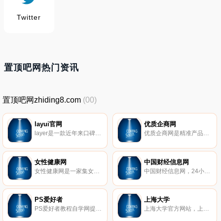
Twitter
置顶吧网热门资讯
置顶吧网zhiding8.com
(00)
layui官网
优质企商网
layer是一款近年来口碑极佳的web弹层组件，她具备全方位的解决方案，致力于服务各水平段的开发人员，您的页面会轻松地拥有丰富友好的操作体验。
优质企商网是精准产品关键词推广平台，提供产品信息发布、企业黄页大全、产品价格区间分析、生产厂家经销商数据分析、企业信用查询等服务的b2b电子商务平台。
女性健康网
中国财经信息网
女性健康网是一家集女性健康小常识、心理健康、生理健康、亚健康、女性保健、女性孕育、健康食谱、妇科疾病等的综合女性健康网站
中国财经信息网，24小时提供全面及时的财经新闻、数据、统计图表,财经分析软件等
PS爱好者
上海大学
PS爱好者教程自学网提供Ps教程,PhotoShop教程,ps实例教程,PS抠图教程,ps调色教程,Ps基础入门教程,文字特效,Ps视频教程,让您轻松快乐的学会Adobe公司的Ps照片处理软件。
上海大学官方网站，上海大学是国家“211工程”重点建设的一所综合性大学，并被国家部委列入国家建设高水平大学项目和首批卓越工程师教育培养计划。