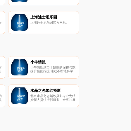
上海迪士尼乐园
提
上海迪士尼乐园官方网站。
国
帮
。
小牛情报
有
小牛情报致力于数据的深耕与数
经
据价值的挖掘,通过不断地科学
立
分析和挖掘，就能帮助您无限地
缴
接近规律，理解规律。是国内专
联
业的独立第三方区块链数据服务
平台。
水晶之恋婚纱摄影
的
北京水晶之恋婚纱摄影专业为结
提
婚新人提供摄影服务，全客片展
网
示真实案例，三大室内场馆12大
专
外景基地拍遍全北京，提供室内
婚纱摄影、外景婚纱摄影、海景
婚纱摄影、婚纱礼服、个性艺术
写真、全家福照等服务。礼服全
场任选无加价，拍摄过程绝无隐
形消费！22年，坚持品质始终如
一！全国客服专线4006081258