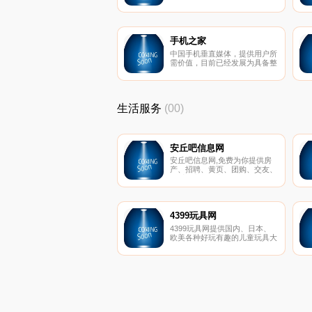
小说在线阅读,小说TXT下载,是
广大网络小说爱好者必备的小说
阅读网.
手机之家
中国手机垂直媒体，提供用户所
需价值，目前已经发展为具备整
合营销能力的互联网综合服务平
台。旗下业务群组涵盖资讯、视
频、电子产品拆解实验室、众测
商城、广告营销、新媒体及社交
生活服务
(00)
矩阵、创投俱乐部及主题咖啡店
等诸多相关领域，是中国具有影
响的专业手机业务群之一。
安丘吧信息网
安丘吧信息网,免费为你提供房
产、招聘、黄页、团购、交友、
二手、宠物、车辆、周边游等海
量分类信息
4399玩具网
4399玩具网提供国内、日本、
欧美各种好玩有趣的儿童玩具大
全；包括新鲜热门的资讯、图
片、视频以及各路玩具达人的优
质评测攻略,教你如何将玩具玩
得更有趣。