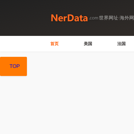
世界网址·海外
首页
美国
法国
TOP
TOP