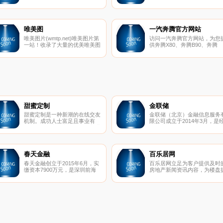
机构,主要提供行业分析,市场调
研,财经资讯,行业研究分析报告,
市场调查报告,投资咨询报告,项
目可行性研究报告,商业计划书,
企业上市IPO咨询等。
唯美图
一汽奔腾官方网站
唯美图片(wmtp.net)唯美图片第
访问一汽奔腾官方网站，为您
一站！收录了大量的优美唯美图
供奔腾X80、奔腾B90、奔腾
片，图片类型全是唯美,小清新,
B70、奔腾B50车型的配置价
意境,好看,漂亮的风格，优美唯
格、产品信息点及奔腾品牌全
美的原创文字,动听的音乐是你
经销商销售和奔腾服务网络，
午后休闲时光必须浏览的小站！
助您更好的了解一汽奔腾品牌
旨在于分享唯美图片，小清新图
片，欧美唯美图片，并推随机推
送好听的音乐哦
甜蜜定制
金联储
甜蜜定制是一种新潮的在线交友
金联储（北京）金融信息服务
机制。成功人士富足且事业有
限公司成立于2014年3月，是
成，魅力甜心漂亮可人。在普通
北京市石景山区金融办批准成
的交友网站，成功人士可能因没
的金融信息服务有限公司，实
有特别出众的样貌而遭到冷遇
注册资本1亿元人民币, 中国互
（当然很多成功人士是才貌双全
网金融协会首批会员。
的），而魅力甜心何尝不想找到
春天金融
百乐居网
一个内外兼修 、事业有成、值
春天金融创立于2015年6月，实
百乐居网立足为客户提供及时
得依靠的宽厚肩膀？在SA甜蜜
缴资本7900万元，是深圳前海
房地产新闻资讯内容，为楼盘
定制，成功人士不再孤独，魅力
阳睿互联网金融服务有限公司运
供网上浏览、业主论坛和社区
甜心不再荒废时间和情感。
营的网络借贷信息中介服务平
站，凭借其齐全的房产资源和
台。春天金融致力于通过创新的
业的服务知识,为异地购房者提
金融思维、先进的技术和严谨的
供海海南产价格,海南房地产新
风控流程，为出借双方提供操作
动态,海南房产在线咨询服务。
便捷、风险可控、收益合理的创
新型网络借贷信息中介服务。