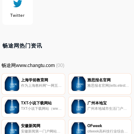
Twitter
畅途网热门资讯
畅途网www.changtu.com
(00)
上海学前教育网
雅思报名官网
作为上海教科网“一网五环”工程的重要组成部分，上海学前教育网（www.age06.com）于1999年4月21日正式开通。
雅思报名官网(ielts.etest.edu.cn).雅思考试（国际英语语言测试系统）是听说读写四项英语交流能力的测试。它是为那些打算在以英语作为交流语言的国家或地区留学，移民或就业的人们设置的英语语言水平考试。
TXT小说下载网站
广州本地宝
TXT小说下载网站（www.txtbook.com.cn），主要是TXT下载，TXT小说下载，免费全本小说下载和电子书的下载，提供免费的全本TXT小说下载和免费的电子书下载，是国内好的TXT小说下载和电子书下载网站。
广州本地城市生活门户网站，提供广州地区交通、旅游、房地产、美食、购物、教育、医疗、求职招聘、团购、诚信商家等生活服务类精华实用资讯。
安徽新闻网
OFweek
安徽新闻第一门户网站，安徽新闻频道涵盖安徽日报报业集团各媒体及安徽16市媒体的新闻稿件，包含安徽时事、安徽民生,安徽财经,安徽科技、安徽教育、安徽旅游,安徽法治,安徽名人,安徽好人,合肥资讯,合肥旅游,合肥美食,合肥房产等内容，新的安徽闻事件和民生热点，全的安徽资讯，尽在中安在线安徽新闻频道。
ofweek高科技行业综合门户网站，是高科技行业领域具有深度影响力的门户网站和服务平台。现拥有行业会员1000万余名，网站及时报道行业新动态,行业大事件，深入跟进行业热点，提供行业会员全面的资讯，技术和管理资源，举办各类线下、线上行业活动，并为高科技行业企业提供广告、pr 数据、人才、培训、展览和会议、内外贸、产品直销与采购、行业咨询、研究报告、投融资等整体和专业的服务。