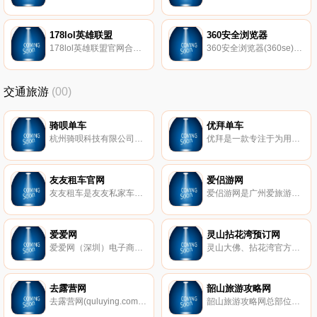
178lol英雄联盟
360安全浏览器
178lol英雄联盟官网合作站提供lol赛事、职业联赛和英雄联盟赛程新资讯，也提供lol直播、解说、赛事视频及lol英雄资料大全，英雄出装攻略，玩家经验心得。
360安全浏览器(360se)，安全、放心的浏览器，网购首选！360安全浏览器采用先进的恶意网址拦截技术，可自动拦截挂马、欺诈、网银仿冒等恶意网址。360安全浏览器强大、好用、设计人性化、安全快速！安全上网不中招，就用360安全浏览器
交通旅游
(00)
骑呗单车
优拜单车
杭州骑呗科技有限公司，是一家互联网科技公司，公司运用物联网技术和分享经济理念，创新性的研发出“无桩单车借还模式”，致力于让人们更便利高效地完成城市内的短途出行。
优拜是一款专注于为用户提供短途出行解决方案的互联网产品，用户可以用微信、APP进行自行车查找，解锁使用，使用完成后直接将车锁关闭即可，操作简单且收费低廉。拥有近百年自行车工艺制造的永久自行车厂结合用户使用场景，为优拜的车体方案提供研发、设计和生产。精益求精，我们的每一点努力，只为保证您的每一次安全舒适出行体验。
友友租车官网
爱侣游网
友友租车是友友私家车分享平台的手机客户端。友友租车通过为广大私家车主和租客，搭建起一个友邻友好、合法安全、公开透明的移动分享和社交平台，促进并支持会员间私家车P2P用车分享及交流，由平台提供法律保险、系统支持和配套服务。
爱侣游网是广州爱旅游旅行社有限公司旗下定位于广东自由行休闲度假产业品牌网站，网站秉承“客户第一、专业服务”的经营理念深耕广东海边温泉游乐园目的地资源深度合作，为客户提供周到细致服务的同时更重视客户买单消费性价比及精致需求匹配的定制化服务。选择爱侣游网，伴您轻松游广东！
爱爱网
灵山拈花湾预订网
爱爱网（深圳）电子商务有限公司（简称“爱爱网”）成立于2016年，搭建情趣酒店预订平台，整合国内情趣酒店、成人用品品牌、厂商等资源、构建国内成人品牌生态圈。
灵山大佛、拈花湾官方网站
去露营网
韶山旅游攻略网
去露营网(quluying.com)中国首家房车露营地资源整合网站品牌。去露营网专注国内露营地查询，露营地预订，网上订露营地，民宿查询预订，房车租赁，明星、名人出行服务；去露营网提供潜水，攀岩，露营，探险等户外活动查询网上预订服务。
韶山旅游攻略网总部位于湖南的省会长沙，并在韶山设立接待中心，长沙交通四通八达，是全国各地到湘潭韶山旅游重要的中转城市，长沙距离韶山距离全程约60左右公里，全程1.5个小时，距离张家界300公里左右，全程3.5个小时左右，提供全方位的旅游，交通，住宿，购物，娱乐，攻略信息的服务平台。