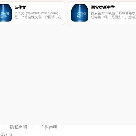
试宝典考试题库等权威资讯。
to作文
西安益新中学
to作文（www.tozuowen.com）
西安益新中学,位于环城西路铁
是一个综合性文章门户网站，在
塔寺路19号，是西安市、莲湖
这里，有很多类型的文章可供阅
两级教育主管部门审批创办的
读欣赏，大分类包括文章、散
所初级中学。建校以来，学校
文、日记、诗歌、小说、故事、
科学发展观为指导，以“幸福教
句子、作文、美文、签名、祝福
师、快乐学生、卓越学校、和
语、情书、范文、读后感、文学
发展”为办学理念，秉持“低进
百科、网名大全、养生、历史、
出，高进优出”,让普通的学生
抗战、短信、星座、占卜、解梦
优秀，让优秀的学生更杰出的
等，小分类更多达200多个，绝
适应未来社会发展的人才观，
对是您理想中的文章网站。
持内涵发展、特色发展、和谐
展，形成了“勤奋笃学，和谐进
取”的校风、“敬业严谨，追求
流”的教风、“善思多问，刻苦
学”的学风。
隐私声明
广告声明
0:187ms