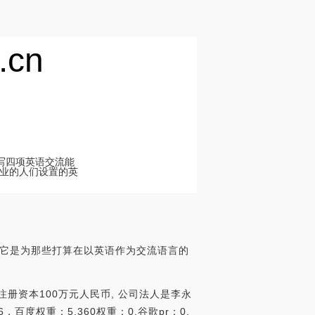
.cn
说读写四项英语交流能
业的人们设置的英
的测试。它是为那些打算在以英语作为交流语言的
注册资本100万元人民币, 公司法人是李永
百度权重：5,360权重：0,谷歌pr：0,