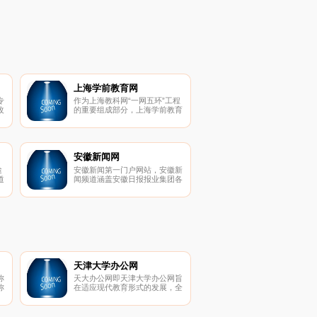
上海学前教育网
专
作为上海教科网“一网五环”工程
改
的重要组成部分，上海学前教育
网（www.age06.com）于1999
优
年4月21日正式开通。
家
安徽新闻网
途
安徽新闻第一门户网站，安徽新
道
闻频道涵盖安徽日报报业集团各
运
媒体及安徽16市媒体的新闻稿
运
件，包含安徽时事、安徽民生,
.
安徽财经,安徽科技、安徽教
育、安徽旅游,安徽法治,安徽名
人,安徽好人,合肥资讯,合肥旅游,
合肥美食,合肥房产等内容，新
的安徽闻事件和民生热点，全的
安徽资讯，尽在中安在线安徽新
闻频道。
天津大学办公网
称
天大办公网即天津大学办公网旨
称
在适应现代教育形式的发展，全
职
面推进学校教育教学管理的信息
题
化，改善教师的办公条件，提升
考
学校办公效率，为教师提供一个