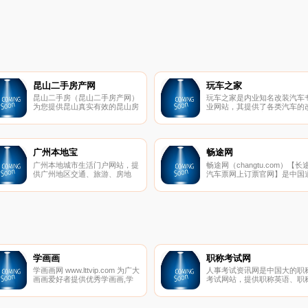
昆山二手房产网
玩车之家
昆山二手房（昆山二手房产网）
玩车之家是内业知名改装汽车
为您提供昆山真实有效的昆山房
业网站，其提供了各类汽车的
产信息网信息。上昆山二手房产
装攻略技巧等内容，更有 玩车
网、昆山房产网，看遍昆山房
资讯、香车美女、改装图展等
产。
秀内容，喜欢车，就上玩车之
官网。
广州本地宝
畅途网
广州本地城市生活门户网站，提
畅途网（changtu.com）【长
供广州地区交通、旅游、房地
汽车票网上订票官网】是中国
产、美食、购物、教育、医疗、
路运输协会指定的全国道路客
求职招聘、团购、诚信商家等生
计算机站外联网售票网络平台
活服务类精华实用资讯。
营商。服务热线:400-600-8080
学画画
职称考试网
学画画网 www.lttvip.com 为广大
人事考试资讯网是中国大的职
画画爱好者提供优秀学画画,学
考试网站，提供职称英语、职
画画入门,画画教程,画画图片,绘
计算机、财经、医药、建筑等
画作品,画画图片大全等,学画
称考试的报名、成绩查询、试
画，就上学画画网.
真题、培训课程、历年真题、