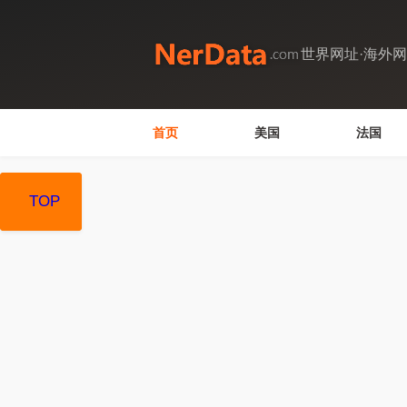
世界网址·海外
首页
美国
法国
TOP
TOP