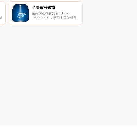
教学资料交流的园地。天津大学
办公网设置 了“新闻中心、本科
至美前程教育
教学、办公服务、人事管理、科
至美前程教育集团（Best
技工作、社科工作”等栏目。
区
Education），致力于国际教育
一
研究和国际教育咨询，旗下拥
以
用“至美留学”、“至美英
语”、“CBE中国”三大品牌。
谐
高
变
能
坚
发
一
乐