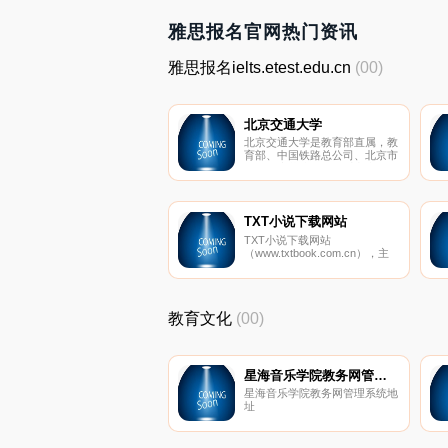
雅思报名官网热门资讯
雅思报名ielts.etest.edu.cn
(00)
北京交通大学
北京交通大学是教育部直属，教
育部、中国铁路总公司、北京市
人民政府共建的全国重点大学，
是国家“211工程”、“985工程优
势学科创新平台”项目建设高校
和具有研究生院的全国首批博
士、硕士学位授予高校。我校牵
TXT小说下载网站
头的“2011计划”“轨道交通安全
TXT小说下载网站
协同创新中心”是国家首批14个
（www.txtbook.com.cn），主
认定的协同创新中心之一。
要是TXT下载，TXT小说下载，
免费全本小说下载和电子书的下
载，提供免费的全本TXT小说下
载和免费的电子书下载，是国内
教育文化
(00)
好的TXT小说下载和电子书下载
网站。
星海音乐学院教务网管理系统
星海音乐学院教务网管理系统地
址