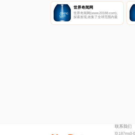
世界奇闻网
世界奇闻网(www.20188.com),
探索发现,收集了全球范围内最
新未解之谜,娱乐八卦,灵异事件,
等记录大全，科学探索，宇宙奥
秘等趣闻就来这里！这里有动
物，人类，军事，娱乐，UFO,
生活等自然世界之最奇闻怪事。
联系我们
[0:187ms0-